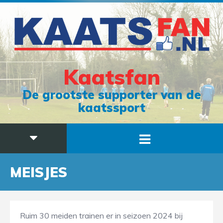
Kaatsfan
De grootste supporter van de
kaatssport
MEISJES
Ruim 30 meiden trainen er in seizoen 2024 bij