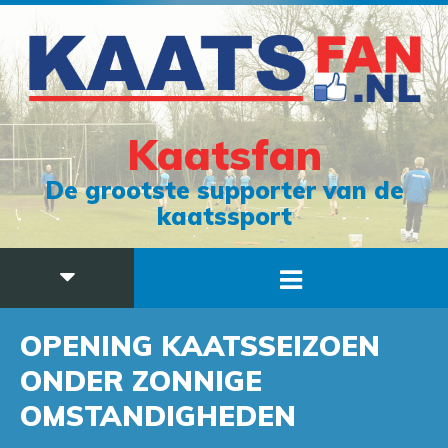
Kaatsfan
De grootste supporter van de
kaatssport
OPENING KAATSSEIZOEN
ONDER ZONNIGE
OMSTANDIGHEDEN