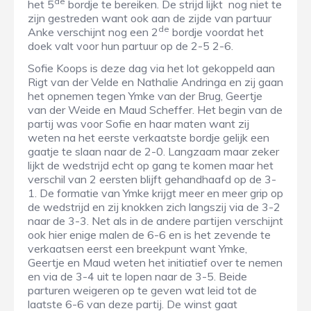
de
het 5
bordje te bereiken. De strijd lijkt nog niet te
zijn gestreden want ook aan de zijde van partuur
de
Anke verschijnt nog een 2
bordje voordat het
doek valt voor hun partuur op de 2-5 2-6.
Sofie Koops is deze dag via het lot gekoppeld aan
Rigt van der Velde en Nathalie Andringa en zij gaan
het opnemen tegen Ymke van der Brug, Geertje
van der Weide en Maud Scheffer. Het begin van de
partij was voor Sofie en haar maten want zij
weten na het eerste verkaatste bordje gelijk een
gaatje te slaan naar de 2-0. Langzaam maar zeker
lijkt de wedstrijd echt op gang te komen maar het
verschil van 2 eersten blijft gehandhaafd op de 3-
1. De formatie van Ymke krijgt meer en meer grip op
de wedstrijd en zij knokken zich langszij via de 3-2
naar de 3-3. Net als in de andere partijen verschijnt
ook hier enige malen de 6-6 en is het zevende te
verkaatsen eerst een breekpunt want Ymke,
Geertje en Maud weten het initiatief over te nemen
en via de 3-4 uit te lopen naar de 3-5. Beide
parturen weigeren op te geven wat leid tot de
laatste 6-6 van deze partij. De winst gaat