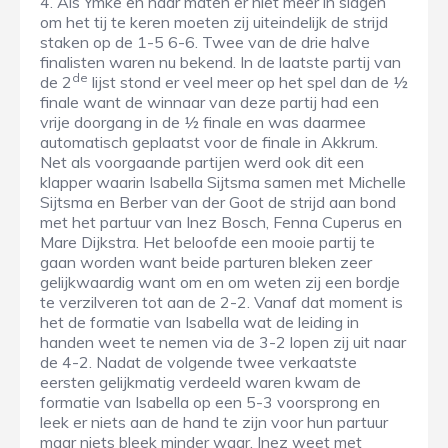
4. Als Ymke en haar maten er niet meer in slagen
om het tij te keren moeten zij uiteindelijk de strijd
staken op de 1-5 6-6. Twee van de drie halve
finalisten waren nu bekend. In de laatste partij van
de
de 2
lijst stond er veel meer op het spel dan de ½
finale want de winnaar van deze partij had een
vrije doorgang in de ½ finale en was daarmee
automatisch geplaatst voor de finale in Akkrum.
Net als voorgaande partijen werd ook dit een
klapper waarin Isabella Sijtsma samen met Michelle
Sijtsma en Berber van der Goot de strijd aan bond
met het partuur van Inez Bosch, Fenna Cuperus en
Mare Dijkstra. Het beloofde een mooie partij te
gaan worden want beide parturen bleken zeer
gelijkwaardig want om en om weten zij een bordje
te verzilveren tot aan de 2-2. Vanaf dat moment is
het de formatie van Isabella wat de leiding in
handen weet te nemen via de 3-2 lopen zij uit naar
de 4-2. Nadat de volgende twee verkaatste
eersten gelijkmatig verdeeld waren kwam de
formatie van Isabella op een 5-3 voorsprong en
leek er niets aan de hand te zijn voor hun partuur
maar niets bleek minder waar. Inez weet met