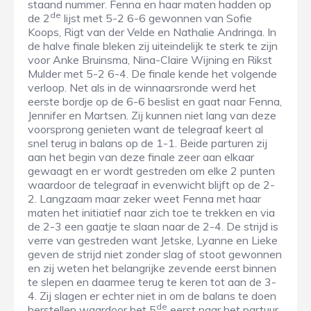
staand nummer. Fenna en haar maten hadden op
de
de 2
lijst met 5-2 6-6 gewonnen van Sofie
Koops, Rigt van der Velde en Nathalie Andringa. In
de halve finale bleken zij uiteindelijk te sterk te zijn
voor Anke Bruinsma, Nina-Claire Wijning en Rikst
Mulder met 5-2 6-4. De finale kende het volgende
verloop. Net als in de winnaarsronde werd het
eerste bordje op de 6-6 beslist en gaat naar Fenna,
Jennifer en Martsen. Zij kunnen niet lang van deze
voorsprong genieten want de telegraaf keert al
snel terug in balans op de 1-1. Beide parturen zij
aan het begin van deze finale zeer aan elkaar
gewaagt en er wordt gestreden om elke 2 punten
waardoor de telegraaf in evenwicht blijft op de 2-
2. Langzaam maar zeker weet Fenna met haar
maten het initiatief naar zich toe te trekken en via
de 2-3 een gaatje te slaan naar de 2-4. De strijd is
verre van gestreden want Jetske, Lyanne en Lieke
geven de strijd niet zonder slag of stoot gewonnen
en zij weten het belangrijke zevende eerst binnen
te slepen en daarmee terug te keren tot aan de 3-
4. Zij slagen er echter niet in om de balans te doen
de
herstellen waardoor het 5
eerst naar het partuur