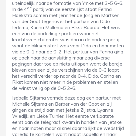
uiteindelijk naar de formatie van Ymke met 3-5 6-6.
de
In de 4
partij van de eerste lijst staat Fenna
Hoekstra samen met Jennifer de Jong en Martsen
van der Goot tegenover het partuur van Dido
Iedema, Karina Mollema en Rikst Baarda. Het was
een van de onderlinge partijen waar het
krachtsverschil groter was dan in de andere partij
want de bliksemstart was voor Dido en haar maten
via de 0-1 naar de 0-2. Het partuur van Fenna ging
op zoek naar de aansluiting maar zag diverse
pogingen daar toe op niets uitlopen want de bordje
bleven aan een zijde verschijnen via de 0-3 loopt
het verschil verder op naar de 0-4. Dido, Carina en
Rikst komen niet meer in de problemen en stellen
de winst veilig op de 0-5 2-6.
Isabella Sijtsma vormde deze dag een partuur met
Michelle Sijtsma en Berber van der Goot en zij
gingen de strijd aan met Jetske Zijlstra, Lyanne
Wiedijk en Lieke Tuinier. Het eerste verkaatste
eerst aan de telegraaf kwam in handen van Jetske
en haar maten maar al snel daarna lijkt de wedstrijd
volledig te kantelen want nadat Isabella en haar