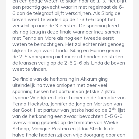
en een gaatje weten te slaan naar de 1-3. Het blijft
een prachtig gevecht waar in met regelmaat de 6-
6 aan de telegraaf blijft verschijnen. Als Sibrig de
boven weet te vinden op de 1-3 6-6 loopt het
verschil op naar de 3 eersten. De spanning keert
als nog terug in deze finale wanneer Inez samen
met Fenna en Mare als nog een tweede eerst
weten te bemachtigen. Het zal echter niet genoeg
blijken te zijn want Linda, Sibrig en Fianne geven
de 2-5 voorsprong niet meer uit handen en stellen
de kransen veilig op de 2-5 2-6 als Linda de boven
weet te vinden.
De finale van de herkansing in Akkrum ging
uiteindelijk na twee omlopen met zeer veel
spanning tussen het partuur van Jetske Zijlstra,
Lyanne Wiedijk en Lieke Tuinier en de formatie van
Fenna Hoekstra, Jennifer de Jong en Martsen van
de
der Goot. Het partuur van Jetske had op de 2
lijst
van de herkansing een zwaar bevochten 5-5 6-6
overwinning geboekt op de formatie van Wieke
Schaap, Monique Postma en Jildou Sterk. In de
halve finale hadden zij een vrije doorgang door een