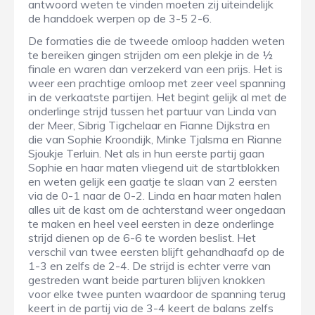
antwoord weten te vinden moeten zij uiteindelijk
de handdoek werpen op de 3-5 2-6.
De formaties die de tweede omloop hadden weten
te bereiken gingen strijden om een plekje in de ½
finale en waren dan verzekerd van een prijs. Het is
weer een prachtige omloop met zeer veel spanning
in de verkaatste partijen. Het begint gelijk al met de
onderlinge strijd tussen het partuur van Linda van
der Meer, Sibrig Tigchelaar en Fianne Dijkstra en
die van Sophie Kroondijk, Minke Tjalsma en Rianne
Sjoukje Terluin. Net als in hun eerste partij gaan
Sophie en haar maten vliegend uit de startblokken
en weten gelijk een gaatje te slaan van 2 eersten
via de 0-1 naar de 0-2. Linda en haar maten halen
alles uit de kast om de achterstand weer ongedaan
te maken en heel veel eersten in deze onderlinge
strijd dienen op de 6-6 te worden beslist. Het
verschil van twee eersten blijft gehandhaafd op de
1-3 en zelfs de 2-4. De strijd is echter verre van
gestreden want beide parturen blijven knokken
voor elke twee punten waardoor de spanning terug
keert in de partij via de 3-4 keert de balans zelfs