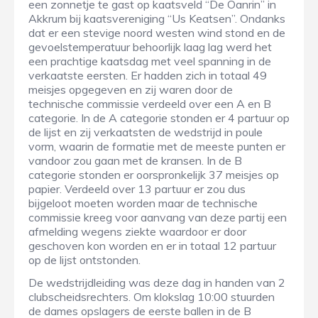
een zonnetje te gast op kaatsveld “De Oanrin” in
Akkrum bij kaatsvereniging “Us Keatsen”. Ondanks
dat er een stevige noord westen wind stond en de
gevoelstemperatuur behoorlijk laag lag werd het
een prachtige kaatsdag met veel spanning in de
verkaatste eersten. Er hadden zich in totaal 49
meisjes opgegeven en zij waren door de
technische commissie verdeeld over een A en B
categorie. In de A categorie stonden er 4 partuur op
de lijst en zij verkaatsten de wedstrijd in poule
vorm, waarin de formatie met de meeste punten er
vandoor zou gaan met de kransen. In de B
categorie stonden er oorspronkelijk 37 meisjes op
papier. Verdeeld over 13 partuur er zou dus
bijgeloot moeten worden maar de technische
commissie kreeg voor aanvang van deze partij een
afmelding wegens ziekte waardoor er door
geschoven kon worden en er in totaal 12 partuur
op de lijst ontstonden.
De wedstrijdleiding was deze dag in handen van 2
clubscheidsrechters. Om klokslag 10:00 stuurden
de dames opslagers de eerste ballen in de B