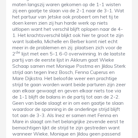
maten langszij waren gekomen op de 1-1 wisten
zij een gaatje te slaan via de 2-1 naar de 3-1. Wat
het partuur van Jetske ook probeert om het tij te
doen keren zien zij hun harde werk op niets
uitlopen want het verschil blijft oplopen naar de 4-
1. Het krachtsverschil blijkt ook hier te groot te zijn
want Isabella, Michelle en Berber komt niet echt
meer in de problemen en zij plaatsen zich voor de
de
2
lijst met een 5-1 6-0 overwinning. In de laatste
partij van de eerste lijst in Akkrum gaat Wieke
Schaap samen met Monique Postma en Jildou Sterk
strijd aan tegen Inez Bosch, Fenna Cuperus en
Mare Dijkstra. Het beloofde weer een prachtige
strijd te gaan worden want beide parturen zijn zeer
aan elkaar gewaagt en geven elkaar niets toe via
de 1-1 blijft de balans in de partij tot aan de 2-2.
Geen van beide slaagt er in om een gaatje te slaan
waardoor de spanning in de onderlinge strijd blijft
tot aan de 3-3. Als Inez er samen met Fenna en
Mare in slaagt om het belangrijke zevende eerst te
bemachtigen lijkt de strijd te zijn gestreden want
wanneer Wieke, Monique en Jildou geen passend