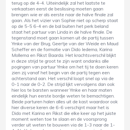
terug op de 4-4. Uiteindelijk zal het laatste te
verkaatsen eerst de beslissing moeten gaan
brengen wie er als eerste naar de halve finale zal
gaan. Als het vizier van Sophie niet op scherp staat
op de 5-5 6-4 en de bal buiten het perk beland
staat het partuur van Linda in de halve finale. De
tegenstand moet gaan komen uit de partij tussen
Ymke van der Brug, Geertje van der Weide en Maud
Scheffer en de formatie van Dido Iedema, Karina
Mollema en Rikst Baarda. Het krachtsverschil blijkt
in deze strijd te groot te zijn want ondanks alle
pogingen van partuur Ymke om het tij te doen keren
zien zij vanaf het begin van de partij tegen een
achterstand aan. Het verschil loopt snel op via de
0-1 naar de 0-2. De strijd lijkt vervolgens dan ook
hier los te barsten wanneer Ymke en haar maten
eindelijk hun eerste bordje weten te bemachtigen.
Beide parturen halen alles uit de kast waardoor ook
hier diverse keren de 6-6 verschijnt maar het is
Dido met Karina en Rikst die elke keer op het juiste
moment weten toe te slaan en de voorsprong
verder uit weten te bouwen via de 1-3 naar de 1-