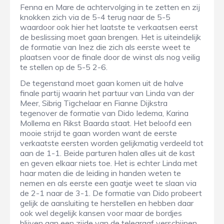
Fenna en Mare de achtervolging in te zetten en zij
knokken zich via de 5-4 terug naar de 5-5
waardoor ook hier het laatste te verkaatsen eerst
de beslissing moet gaan brengen. Het is uiteindelijk
de formatie van Inez die zich als eerste weet te
plaatsen voor de finale door de winst als nog veilig
te stellen op de 5-5 2-6.
De tegenstand moet gaan komen uit de halve
finale partij waarin het partuur van Linda van der
Meer, Sibrig Tigchelaar en Fianne Dijkstra
tegenover de formatie van Dido Iedema, Karina
Mollema en Rikst Baarda staat. Het beloofd een
mooie strijd te gaan worden want de eerste
verkaatste eersten worden gelijkmatig verdeeld tot
aan de 1-1. Beide parturen halen alles uit de kast
en geven elkaar niets toe. Het is echter Linda met
haar maten die de leiding in handen weten te
nemen en als eerste een gaatje weet te slaan via
de 2-1 naar de 3-1. De formatie van Dido probeert
gelijk de aansluiting te herstellen en hebben daar
ook wel degelijk kansen voor maar de bordjes
blijven aan een zijde van de telegraaf verschijnen