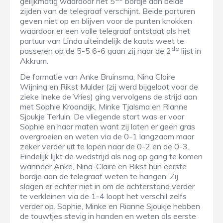
gelijkmatig waardoor het 5
bordje aan beide
zijden van de telegraaf verschijnt. Beide parturen
geven niet op en blijven voor de punten knokken
waardoor er een volle telegraaf ontstaat als het
partuur van Linda uiteindelijk de kaats weet te
de
passeren op de 5-5 6-6 gaan zij naar de 2
lijst in
Akkrum.
De formatie van Anke Bruinsma, Nina Claire
Wijning en Rikst Mulder (zij werd bijgeloot voor de
zieke Ineke de Vries) ging vervolgens de strijd aan
met Sophie Kroondijk, Minke Tjalsma en Rianne
Sjoukje Terluin. De vliegende start was er voor
Sophie en haar maten want zij laten er geen gras
overgroeien en weten via de 0-1 langzaam maar
zeker verder uit te lopen naar de 0-2 en de 0-3.
Eindelijk lijkt de wedstrijd als nog op gang te komen
wanneer Anke, Nina-Claire en Rikst hun eerste
bordje aan de telegraaf weten te hangen. Zij
slagen er echter niet in om de achterstand verder
te verkleinen via de 1-4 loopt het verschil zelfs
verder op. Sophie, Minke en Rianne Sjoukje hebben
de touwtjes stevig in handen en weten als eerste