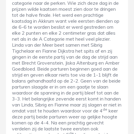
categorie naar de perken. Wie zich deze dag in de
prijzen wilde kaatsen moest zien door te dringen
tot de halve finale. Het werd een prachtige
kaatsdag in Akkrum want vele eersten dienden op
de 6-6 te worden beslist er werd gestreden om
elke 2 punten en elke 2 centimeter gras dat alles
net als in de A Categorie met heel veel plezier.
Linda van der Meer beet samen met Sibrig
Tigchelaar en Fianne Dijkstra het spits af en zij
gingen in de eerste partij van de dag de strijd aan
met Brecht Grovenstein, Jiska Altenburg en Amber
Goedbloed. Beide parturen beginnen goed aan de
strijd en geven elkaar niets toe via de 1-1 blijft de
balans gehandhaafd op de 2-2. Geen van de beide
parturen slaagde er in om een gaatje te slaan
waardoor de spanning in de partij bleef tot aan de
3-3. Het belangrijke zevende eerst komt in handen
van Linda, Sibrig en Fianne maar zij slagen er niet in
de
omdat vast te houden waardoor voor de 4
keer
deze partij beide parturen weer op gelijke hoogte
komen op de 4-4. Na een prachtig gevecht
verdelen zij de laatste twee eersten ook
de