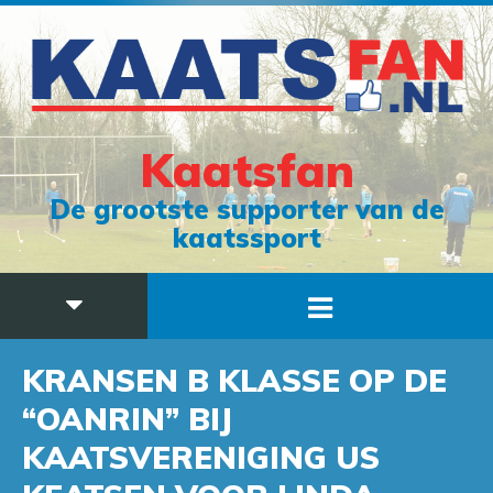
Kaatsfan
De grootste supporter van de
kaatssport
KRANSEN B KLASSE OP DE
“OANRIN” BIJ
KAATSVERENIGING US