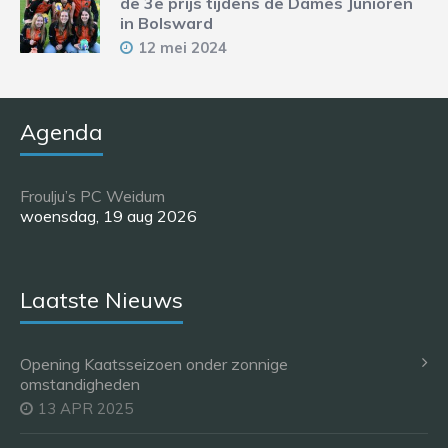
de 3e prijs tijdens de Dames Junioren
in Bolsward
12 mei 2024
Agenda
Froulju’s PC Weidum
woensdag, 19 aug 2026
Laatste Nieuws
Opening Kaatsseizoen onder zonnige
omstandigheden
13 APR 2025