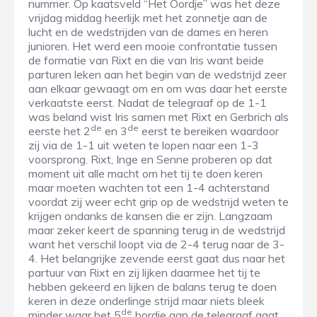
nummer. Op kaatsveld “Het Oordje” was het deze
vrijdag middag heerlijk met het zonnetje aan de
lucht en de wedstrijden van de dames en heren
junioren. Het werd een mooie confrontatie tussen
de formatie van Rixt en die van Iris want beide
parturen leken aan het begin van de wedstrijd zeer
aan elkaar gewaagt om en om was daar het eerste
verkaatste eerst. Nadat de telegraaf op de 1-1
was beland wist Iris samen met Rixt en Gerbrich als
de
de
eerste het 2
en 3
eerst te bereiken waardoor
zij via de 1-1 uit weten te lopen naar een 1-3
voorsprong. Rixt, Inge en Senne proberen op dat
moment uit alle macht om het tij te doen keren
maar moeten wachten tot een 1-4 achterstand
voordat zij weer echt grip op de wedstrijd weten te
krijgen ondanks de kansen die er zijn. Langzaam
maar zeker keert de spanning terug in de wedstrijd
want het verschil loopt via de 2-4 terug naar de 3-
4. Het belangrijke zevende eerst gaat dus naar het
partuur van Rixt en zij lijken daarmee het tij te
hebben gekeerd en lijken de balans terug te doen
keren in deze onderlinge strijd maar niets bleek
de
minder waar het 5
bordje aan de telegraaf gaat