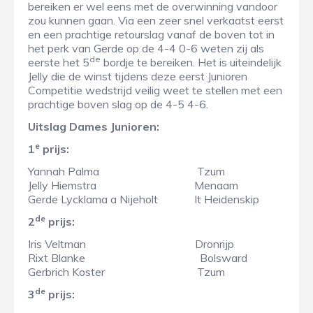
bereiken er wel eens met de overwinning vandoor
zou kunnen gaan. Via een zeer snel verkaatst eerst
en een prachtige retourslag vanaf de boven tot in
het perk van Gerde op de 4-4 0-6 weten zij als
de
eerste het 5
bordje te bereiken. Het is uiteindelijk
Jelly die de winst tijdens deze eerst Junioren
Competitie wedstrijd veilig weet te stellen met een
prachtige boven slag op de 4-5 4-6.
Uitslag Dames Junioren:
e
1
prijs:
Yannah Palma Tzum
Jelly Hiemstra Menaam
Gerde Lycklama a Nijeholt It Heidenskip
de
2
prijs:
Iris Veltman Dronrijp
Rixt Blanke Bolsward
Gerbrich Koster Tzum
de
3
prijs: