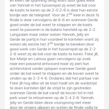
en keert de spanning terug want door goed werk
van Yannah in het tussenspel zij weet de bal voor
de kaats te keren op de 2-0 2-6 is daar hun eerste
de
bordje aan de telegraaf. Voor de 2
keer in deze ½
finale is daar vervolgens de 6-6 en wanneer Gerde
goed onder de bal weet te stappen en de kaats
weet te passeren is de balans hersteld op de 2-2.
Langzaam maar zeker weten Yannah, Jelly en
Gerde de partij in hun voordeel te kantelen want zij
de
weten als eerste het 3
bordje te bereiken door
goed werk van Gerde in het tussenspel op de 2-2
2-6 weet zij de bal voor de kaats te keren. Foke Jill,
Ilse Marije en Larissa gaan vervolgens op zoek
naar een passend antwoord maar zij zien hun
achterstand verder oplopen wanneer Gerde goed
onder de bal weet te stappen en de boven weet te
vinden op de 2-3 4-6. Ondanks dat het partuur van
Foke Jill nog alles uit de kast haalt om de wedstrijd
te doen kantelen lijkt de strijd te zijn gestreden
wanneer Gerde de bal vanaf de boven tot in het
perk weet te retourneren op de 2-4 2-6. Yannah,
Jelly en Gerde laten deze voorsprong niet meer
door de vingers glippen en weten de finale veilig te