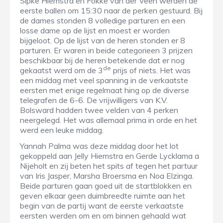
Sipke Hiemstra en Fokke van der Veen werden de
eerste ballen om 15:30 naar de perken gestuurd. Bij
de dames stonden 8 volledige parturen en een
losse dame op de lijst en moest er worden
bijgeloot. Op de lijst van de heren stonden er 8
parturen. Er waren in beide categorieen 3 prijzen
beschikbaar bij de heren betekende dat er nog
de
gekaatst werd om de 3
prijs of niets. Het was
een middag met veel spanning in de verkaatste
eersten met enige regelmaat hing op de diverse
telegrafen de 6-6. De vrijwilligers van K.V.
Bolsward hadden twee velden van 4 perken
neergelegd. Het was allemaal prima in orde en het
werd een leuke middag.
Yannah Palma was deze middag door het lot
gekoppeld aan Jelly Hiemstra en Gerde Lycklama a
Nijeholt en zij beten het spits af tegen het partuur
van Iris Jasper, Marsha Broersma en Noa Elzinga.
Beide parturen gaan goed uit de startblokken en
geven elkaar geen duimbreedte ruimte aan het
begin van de partij want de eerste verkaatste
eersten werden om en om binnen gehaald wat