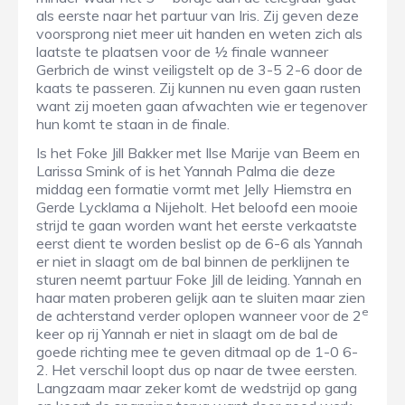
als eerste naar het partuur van Iris. Zij geven deze
voorsprong niet meer uit handen en weten zich als
laatste te plaatsen voor de ½ finale wanneer
Gerbrich de winst veiligstelt op de 3-5 2-6 door de
kaats te passeren. Zij kunnen nu even gaan rusten
want zij moeten gaan afwachten wie er tegenover
hun komt te staan in de finale.
Is het Foke Jill Bakker met Ilse Marije van Beem en
Larissa Smink of is het Yannah Palma die deze
middag een formatie vormt met Jelly Hiemstra en
Gerde Lycklama a Nijeholt. Het beloofd een mooie
strijd te gaan worden want het eerste verkaatste
eerst dient te worden beslist op de 6-6 als Yannah
er niet in slaagt om de bal binnen de perklijnen te
sturen neemt partuur Foke Jill de leiding. Yannah en
haar maten proberen gelijk aan te sluiten maar zien
e
de achterstand verder oplopen wanneer voor de 2
keer op rij Yannah er niet in slaagt om de bal de
goede richting mee te geven ditmaal op de 1-0 6-
2. Het verschil loopt dus op naar de twee eersten.
Langzaam maar zeker komt de wedstrijd op gang