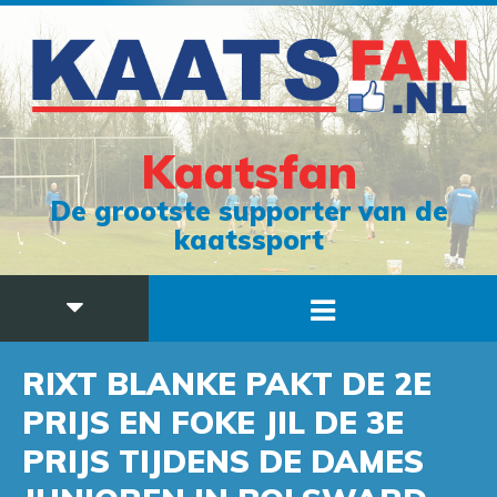
Kaatsfan
De grootste supporter van de
kaatssport
RIXT BLANKE PAKT DE 2E
PRIJS EN FOKE JIL DE 3E
PRIJS TIJDENS DE DAMES