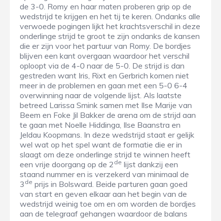
de 3-0. Romy en haar maten proberen grip op de
wedstrijd te krijgen en het tij te keren. Ondanks alle
verwoede pogingen lijkt het krachtsverschil in deze
onderlinge strijd te groot te zijn ondanks de kansen
die er zijn voor het partuur van Romy. De bordjes
blijven een kant overgaan waardoor het verschil
oploopt via de 4-0 naar de 5-0. De strijd is dan
gestreden want Iris, Rixt en Gerbrich komen niet
meer in de problemen en gaan met een 5-0 6-4
overwinning naar de volgende lijst. Als laatste
betreed Larissa Smink samen met Ilse Marije van
Beem en Foke Jil Bakker de arena om de strijd aan
te gaan met Noelle Hiddinga, Ilse Baanstra en
Jeldau Koopmans. In deze wedstrijd staat er gelijk
wel wat op het spel want de formatie die er in
slaagt om deze onderlinge strijd te winnen heeft
de
een vrije doorgang op de 2
lijst dankzij een
staand nummer en is verzekerd van minimaal de
de
3
prijs in Bolsward. Beide parturen gaan goed
van start en geven elkaar aan het begin van de
wedstrijd weinig toe om en om worden de bordjes
aan de telegraaf gehangen waardoor de balans