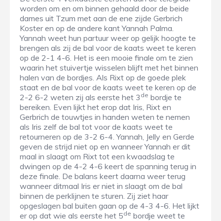
worden om en om binnen gehaald door de beide
dames uit Tzum met aan de ene zijde Gerbrich
Koster en op de andere kant Yannah Palma.
Yannah weet hun partuur weer op gelijk hoogte te
brengen als zij de bal voor de kaats weet te keren
op de 2-1 4-6. Het is een mooie finale om te zien
waarin het stuivertje wisselen blijft met het binnen
halen van de bordjes. Als Rixt op de goede plek
staat en de bal voor de kaats weet te keren op de
de
2-2 6-2 weten zij als eerste het 3
bordje te
bereiken. Even lijkt het erop dat Iris, Rixt en
Gerbrich de touwtjes in handen weten te nemen
als Iris zelf de bal tot voor de kaats weet te
retourneren op de 3-2 6-4. Yannah, Jelly en Gerde
geven de strijd niet op en wanneer Yannah er dit
maal in slaagt om Rixt tot een kwaadslag te
dwingen op de 4-2 4-6 keert de spanning terug in
deze finale. De balans keert daarna weer terug
wanneer ditmaal Iris er niet in slaagt om de bal
binnen de perklijnen te sturen. Zij ziet haar
opgeslagen bal buiten gaan op de 4-3 4-6. Het lijkt
de
er op dat wie als eerste het 5
bordje weet te