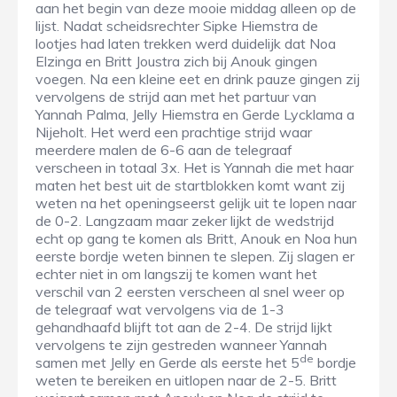
aan het begin van deze mooie middag alleen op de
lijst. Nadat scheidsrechter Sipke Hiemstra de
lootjes had laten trekken werd duidelijk dat Noa
Elzinga en Britt Joustra zich bij Anouk gingen
voegen. Na een kleine eet en drink pauze gingen zij
vervolgens de strijd aan met het partuur van
Yannah Palma, Jelly Hiemstra en Gerde Lycklama a
Nijeholt. Het werd een prachtige strijd waar
meerdere malen de 6-6 aan de telegraaf
verscheen in totaal 3x. Het is Yannah die met haar
maten het best uit de startblokken komt want zij
weten na het openingseerst gelijk uit te lopen naar
de 0-2. Langzaam maar zeker lijkt de wedstrijd
echt op gang te komen als Britt, Anouk en Noa hun
eerste bordje weten binnen te slepen. Zij slagen er
echter niet in om langszij te komen want het
verschil van 2 eersten verscheen al snel weer op
de telegraaf wat vervolgens via de 1-3
gehandhaafd blijft tot aan de 2-4. De strijd lijkt
vervolgens te zijn gestreden wanneer Yannah
de
samen met Jelly en Gerde als eerste het 5
bordje
weten te bereiken en uitlopen naar de 2-5. Britt