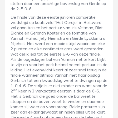
stellen door een prachtige bovenslag van Gerde op
de 2-5 0-6.
De finale van deze eerste junioren competitie
wedstrijd op kaatsveld “Het Oordje” in Bolsward
zal gaan tussen het partuur van Iris Veltman, Rixt
Blanke en Gerbrich Koster en de formatie van
Yannah Palma, Jelly Hiemstra en Gerde Lycklama a
Nijeholt. Het werd een mooie strijd waarin om elke
2 punten en elke centimeter gras werd gestreden
wat gelijk leid tot de eerste 6-6 van deze finale.
Als de opgeslagen bal van Yannah net te kort blijkt
te zijn en voor het perk beland neemt partuur Iris de
leiding. Het evenwicht keert al zeer snel terug in de
finale wanneer ditmaal Yannah met haar opslag
Gerbrich tot een kwaadslag weet te dwingen op de
1-0 4-6. De strijd is er niet minder om want voor de
de
2
keer in 3 verkaatste eersten is daar de 6-6.
Het is Gerbrich die goed onder de bal weet te
stappen en de boven weet te vinden en daarmee
komen zij weer op voorsprong. Beide parturen zijn
zeer aan elkaar gewaagt en halen alles uit de kast.
De eerste 4 verkaatste eersten aan de telegraaf