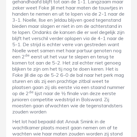
gehandhaafd blijft tot aan de 1-1. Langzaam maar
zeker weet Foke Jill met haar maten de touwtjes in
handen te nemen en uit te lopen via de 2-1 naar de
3-1. Noelle, Ilse en Jeldau blijven goed tegenstand
bieden maar slagen er niet in om de achterstand in
te lopen. Ondanks de kansen die er wel degelijk zijn
blijft het verschil verder oplopen via de 4-1 naar de
5-1. De strijd is echter verre van gestreden want
Noelle weet samen met haar partuur genoten nog
de
een 2
eerst uit het vuur te slepen en terug te
komen tot aan de 5-2. Het zal echter niet genoeg
blijken te zijn om het tij nog te doen keren. Het is
Foke Jill die op de 5-2 6-0 de bal naar het perk mag
sturen en als zij een prachtige zitbal weet te
plaatsen gaan zij als eerste via een staand nummer
de
op de 2
lijst naar de ½ finale van deze eerste
junioren competitie wedstrijd in Bolsward. Zij
moesten gaan afwachten wie de tegenstandsters
zouden worden
Het lot had bepaald dat Anouk Smink in de
wachtkamer plaats moest gaan nemen om af te
wachten wie haar maten zouden worden zij stond