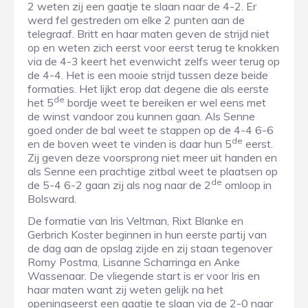
2 weten zij een gaatje te slaan naar de 4-2. Er
werd fel gestreden om elke 2 punten aan de
telegraaf. Britt en haar maten geven de strijd niet
op en weten zich eerst voor eerst terug te knokken
via de 4-3 keert het evenwicht zelfs weer terug op
de 4-4. Het is een mooie strijd tussen deze beide
formaties. Het lijkt erop dat degene die als eerste
de
het 5
bordje weet te bereiken er wel eens met
de winst vandoor zou kunnen gaan. Als Senne
goed onder de bal weet te stappen op de 4-4 6-6
de
en de boven weet te vinden is daar hun 5
eerst.
Zij geven deze voorsprong niet meer uit handen en
als Senne een prachtige zitbal weet te plaatsen op
de
de 5-4 6-2 gaan zij als nog naar de 2
omloop in
Bolsward.
De formatie van Iris Veltman, Rixt Blanke en
Gerbrich Koster beginnen in hun eerste partij van
de dag aan de opslag zijde en zij staan tegenover
Romy Postma, Lisanne Scharringa en Anke
Wassenaar. De vliegende start is er voor Iris en
haar maten want zij weten gelijk na het
openingseerst een gaatje te slaan via de 2-0 naar