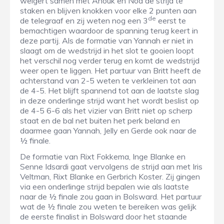
weigert samen met Anouk en Noa de strijd te
staken en blijven knokken voor elke 2 punten aan
de
de telegraaf en zij weten nog een 3
eerst te
bemachtigen waardoor de spanning terug keert in
deze partij. Als de formatie van Yannah er niet in
slaagt om de wedstrijd in het slot te gooien loopt
het verschil nog verder terug en komt de wedstrijd
weer open te liggen. Het partuur van Britt heeft de
achterstand van 2-5 weten te verkleinen tot aan
de 4-5. Het blijft spannend tot aan de laatste slag
in deze onderlinge strijd want het wordt beslist op
de 4-5 6-6 als het vizier van Britt niet op scherp
staat en de bal net buiten het perk beland en
daarmee gaan Yannah, Jelly en Gerde ook naar de
½ finale.
De formatie van Rixt Fokkema, Inge Blanke en
Senne Idsardi gaat vervolgens de strijd aan met Iris
Veltman, Rixt Blanke en Gerbrich Koster. Zij gingen
via een onderlinge strijd bepalen wie als laatste
naar de ½ finale zou gaan in Bolsward. Het partuur
wat de ½ finale zou weten te bereiken was gelijk
de eerste finalist in Bolsward door het staande