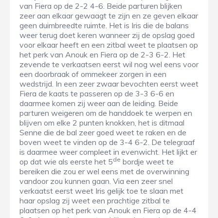
van Fiera op de 2-2 4-6. Beide parturen blijken
zeer aan elkaar gewaagt te zijn en ze geven elkaar
geen duimbreedte ruimte. Het is Iris die de balans
weer terug doet keren wanneer zij de opslag goed
voor elkaar heeft en een zitbal weet te plaatsen op
het perk van Anouk en Fiera op de 2-3 6-2. Het
zevende te verkaatsen eerst wil nog wel eens voor
een doorbraak of ommekeer zorgen in een
wedstrijd. In een zeer zwaar bevochten eerst weet
Fiera de kaats te passeren op de 3-3 6-6 en
daarmee komen zij weer aan de leiding. Beide
parturen weigeren om de handdoek te werpen en
blijven om elke 2 punten knokken, het is ditmaal
Senne die de bal zeer goed weet te raken en de
boven weet te vinden op de 3-4 6-2. De telegraaf
is daarmee weer compleet in evenwicht. Het lijkt er
de
op dat wie als eerste het 5
bordje weet te
bereiken die zou er wel eens met de overwinning
vandoor zou kunnen gaan. Via een zeer snel
verkaatst eerst weet Iris gelijk toe te slaan met
haar opslag zij weet een prachtige zitbal te
plaatsen op het perk van Anouk en Fiera op de 4-4