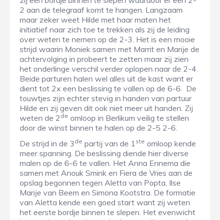
zij een bordje binnen te slepen waardoor er een 2-
2 aan de telegraaf komt te hangen. Langzaam
maar zeker weet Hilde met haar maten het
initiatief naar zich toe te trekken als zij de leiding
over weten te nemen op de 2-3. Het is een mooie
strijd waarin Moniek samen met Marrit en Marije de
achtervolging in probeert te zetten maar zij zien
het onderlinge verschil verder oplopen naar de 2-4.
Beide parturen halen wel alles uit de kast want er
dient tot 2x een beslissing te vallen op de 6-6. De
touwtjes zijn echter stevig in handen van partuur
Hilde en zij geven dit ook niet meer uit handen. Zij
de
weten de 2
omloop in Berlikum veilig te stellen
door de winst binnen te halen op de 2-5 2-6.
de
ste
De strijd in de 3
partij van de 1
omloop kende
meer spanning. De beslissing diende hier diverse
malen op de 6-6 te vallen. Het Anna Ennema die
samen met Anouk Smink en Fiera de Vries aan de
opslag begonnen tegen Aletta van Popta, Ilse
Marije van Beem en Simona Kootstra. De formatie
van Aletta kende een goed start want zij weten
het eerste bordje binnen te slepen. Het evenwicht