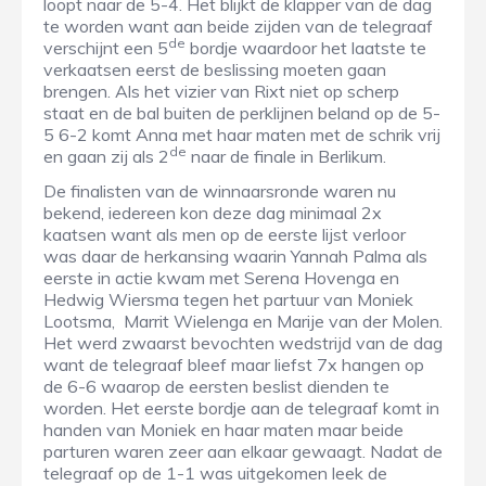
loopt naar de 5-4. Het blijkt de klapper van de dag
te worden want aan beide zijden van de telegraaf
de
verschijnt een 5
bordje waardoor het laatste te
verkaatsen eerst de beslissing moeten gaan
brengen. Als het vizier van Rixt niet op scherp
staat en de bal buiten de perklijnen beland op de 5-
5 6-2 komt Anna met haar maten met de schrik vrij
de
en gaan zij als 2
naar de finale in Berlikum.
De finalisten van de winnaarsronde waren nu
bekend, iedereen kon deze dag minimaal 2x
kaatsen want als men op de eerste lijst verloor
was daar de herkansing waarin Yannah Palma als
eerste in actie kwam met Serena Hovenga en
Hedwig Wiersma tegen het partuur van Moniek
Lootsma, Marrit Wielenga en Marije van der Molen.
Het werd zwaarst bevochten wedstrijd van de dag
want de telegraaf bleef maar liefst 7x hangen op
de 6-6 waarop de eersten beslist dienden te
worden. Het eerste bordje aan de telegraaf komt in
handen van Moniek en haar maten maar beide
parturen waren zeer aan elkaar gewaagt. Nadat de
telegraaf op de 1-1 was uitgekomen leek de