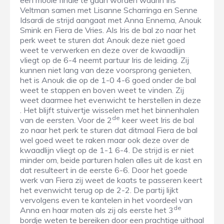
een mooie finale te gaan worden waarin Iris
Veltman samen met Lisanne Scharringa en Senne
Idsardi de strijd aangaat met Anna Ennema, Anouk
Smink en Fiera de Vries. Als Iris de bal zo naar het
perk weet te sturen dat Anouk deze niet goed
weet te verwerken en deze over de kwaadlijn
vliegt op de 6-4 neemt partuur Iris de leiding. Zij
kunnen niet lang van deze voorsprong genieten,
het is Anouk die op de 1-0 4-6 goed onder de bal
weet te stappen en boven weet te vinden. Zij
weet daarmee het evenwicht te herstellen in deze
. Het blijft stuivertje wisselen met het binnenhalen
de
van de eersten. Voor de 2
keer weet Iris de bal
zo naar het perk te sturen dat ditmaal Fiera de bal
wel goed weet te raken maar ook deze over de
kwaadlijn vliegt op de 1-1 6-4. De strijd is er niet
minder om, beide parturen halen alles uit de kast en
dat resulteert in de eerste 6-6. Door het goede
werk van Fiera zij weet de kaats te passeren keert
het evenwicht terug op de 2-2. De partij lijkt
vervolgens even te kantelen in het voordeel van
de
Anna en haar maten als zij als eerste het 3
bordje weten te bereiken door een prachtige uithaal