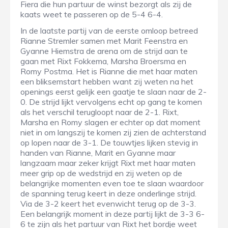
Fiera die hun partuur de winst bezorgt als zij de
kaats weet te passeren op de 5-4 6-4.
In de laatste partij van de eerste omloop betreed
Rianne Stremler samen met Marit Feenstra en
Gyanne Hiemstra de arena om de strijd aan te
gaan met Rixt Fokkema, Marsha Broersma en
Romy Postma. Het is Rianne die met haar maten
een bliksemstart hebben want zij weten na het
openings eerst gelijk een gaatje te slaan naar de 2-
0. De strijd lijkt vervolgens echt op gang te komen
als het verschil terugloopt naar de 2-1. Rixt,
Marsha en Romy slagen er echter op dat moment
niet in om langszij te komen zij zien de achterstand
op lopen naar de 3-1. De touwtjes lijken stevig in
handen van Rianne, Marit en Gyanne maar
langzaam maar zeker krijgt Rixt met haar maten
meer grip op de wedstrijd en zij weten op de
belangrijke momenten even toe te slaan waardoor
de spanning terug keert in deze onderlinge strijd.
Via de 3-2 keert het evenwicht terug op de 3-3.
Een belangrijk moment in deze partij lijkt de 3-3 6-
6 te zijn als het partuur van Rixt het bordje weet