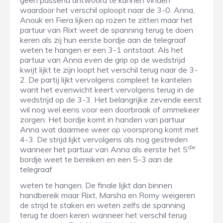
geen passend antwoord te kunnen vinden
waardoor het verschil oploopt naar de 3-0. Anna,
Anouk en Fiera lijken op rozen te zitten maar het
partuur van Rixt weet de spanning terug te doen
keren als zij hun eerste bordje aan de telegraaf
weten te hangen er een 3-1 ontstaat. Als het
partuur van Anna even de grip op de wedstrijd
kwijt lijkt te zijn loopt het verschil terug naar de 3-
2. De partij lijkt vervolgens compleet te kantelen
want het evenwicht keert vervolgens terug in de
wedstrijd op de 3-3. Het belangrijke zevende eerst
wil nog wel eens voor een doorbraak of ommekeer
zorgen. Het bordje komt in handen van partuur
Anna wat daarmee weer op voorsprong komt met
4-3. De strijd lijkt vervolgens als nog gestreden
de
wanneer het partuur van Anna als eerste het 5
bordje weet te bereiken en een 5-3 aan de
telegraaf
weten te hangen. De finale lijkt dan binnen
handbereik maar Rixt, Marsha en Romy weigeren
de strijd te staken en weten zelfs de spanning
terug te doen keren wanneer het verschil terug