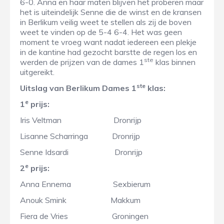
6-0. Anna en haar maten blijven het proberen maar
het is uiteindelijk Senne die de winst en de kransen
in Berlikum veilig weet te stellen als zij de boven
weet te vinden op de 5-4 6-4. Het was geen
moment te vroeg want nadat iedereen een plekje
in de kantine had gezocht barstte de regen los en
ste
werden de prijzen van de dames 1
klas binnen
uitgereikt.
ste
Uitslag van Berlikum Dames 1
klas:
e
1
prijs:
Iris Veltman Dronrijp
Lisanne Scharringa Dronrijp
Senne Idsardi Dronrijp
e
2
prijs:
Anna Ennema Sexbierum
Anouk Smink Makkum
Fiera de Vries Groningen