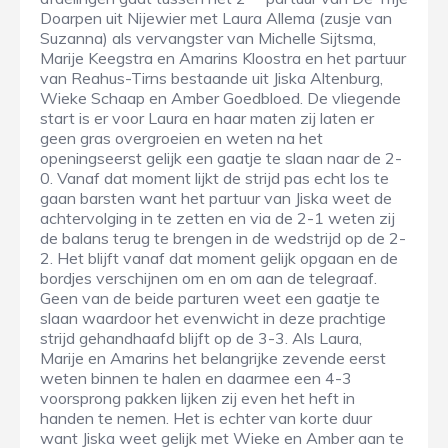
Doarpen uit Nijewier met Laura Allema (zusje van
Suzanna) als vervangster van Michelle Sijtsma,
Marije Keegstra en Amarins Kloostra en het partuur
van Reahus-Tirns bestaande uit Jiska Altenburg,
Wieke Schaap en Amber Goedbloed. De vliegende
start is er voor Laura en haar maten zij laten er
geen gras overgroeien en weten na het
openingseerst gelijk een gaatje te slaan naar de 2-
0. Vanaf dat moment lijkt de strijd pas echt los te
gaan barsten want het partuur van Jiska weet de
achtervolging in te zetten en via de 2-1 weten zij
de balans terug te brengen in de wedstrijd op de 2-
2. Het blijft vanaf dat moment gelijk opgaan en de
bordjes verschijnen om en om aan de telegraaf.
Geen van de beide parturen weet een gaatje te
slaan waardoor het evenwicht in deze prachtige
strijd gehandhaafd blijft op de 3-3. Als Laura,
Marije en Amarins het belangrijke zevende eerst
weten binnen te halen en daarmee een 4-3
voorsprong pakken lijken zij even het heft in
handen te nemen. Het is echter van korte duur
want Jiska weet gelijk met Wieke en Amber aan te