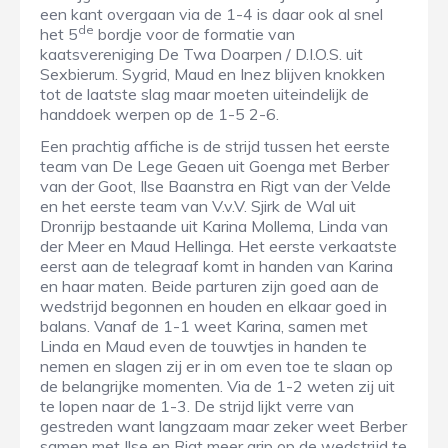
een kant overgaan via de 1-4 is daar ook al snel
de
het 5
bordje voor de formatie van
kaatsvereniging De Twa Doarpen / D.I.O.S. uit
Sexbierum. Sygrid, Maud en Inez blijven knokken
tot de laatste slag maar moeten uiteindelijk de
handdoek werpen op de 1-5 2-6.
Een prachtig affiche is de strijd tussen het eerste
team van De Lege Geaen uit Goenga met Berber
van der Goot, Ilse Baanstra en Rigt van der Velde
en het eerste team van V.v.V. Sjirk de Wal uit
Dronrijp bestaande uit Karina Mollema, Linda van
der Meer en Maud Hellinga. Het eerste verkaatste
eerst aan de telegraaf komt in handen van Karina
en haar maten. Beide parturen zijn goed aan de
wedstrijd begonnen en houden en elkaar goed in
balans. Vanaf de 1-1 weet Karina, samen met
Linda en Maud even de touwtjes in handen te
nemen en slagen zij er in om even toe te slaan op
de belangrijke momenten. Via de 1-2 weten zij uit
te lopen naar de 1-3. De strijd lijkt verre van
gestreden want langzaam maar zeker weet Berber
samen met Ilse en Rigt meer grip op de wedstrijd te