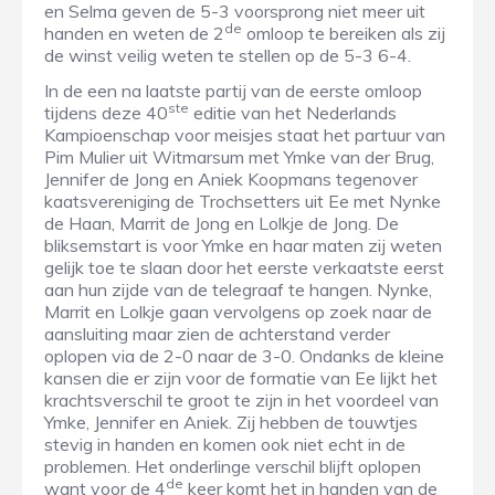
en Selma geven de 5-3 voorsprong niet meer uit
de
handen en weten de 2
omloop te bereiken als zij
de winst veilig weten te stellen op de 5-3 6-4.
In de een na laatste partij van de eerste omloop
ste
tijdens deze 40
editie van het Nederlands
Kampioenschap voor meisjes staat het partuur van
Pim Mulier uit Witmarsum met Ymke van der Brug,
Jennifer de Jong en Aniek Koopmans tegenover
kaatsvereniging de Trochsetters uit Ee met Nynke
de Haan, Marrit de Jong en Lolkje de Jong. De
bliksemstart is voor Ymke en haar maten zij weten
gelijk toe te slaan door het eerste verkaatste eerst
aan hun zijde van de telegraaf te hangen. Nynke,
Marrit en Lolkje gaan vervolgens op zoek naar de
aansluiting maar zien de achterstand verder
oplopen via de 2-0 naar de 3-0. Ondanks de kleine
kansen die er zijn voor de formatie van Ee lijkt het
krachtsverschil te groot te zijn in het voordeel van
Ymke, Jennifer en Aniek. Zij hebben de touwtjes
stevig in handen en komen ook niet echt in de
problemen. Het onderlinge verschil blijft oplopen
de
want voor de 4
keer komt het in handen van de