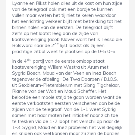
Lyanne en Rikst halen alles uit de kast om hun zijde
van de telegraaf ook met een bordje te kunnen
vullen maar weten het tij niet te keren waardoor
het eenrichting verkeer blijft met betrekking tot het
binnen halen van de eersten. De telegraaf blijft
zelfs op het laatst leeg aan de zijde van
kaatsvereniging Jacob Klaver want het is Tessa die
de
Bolsward naar de 2
lijst loodst als zij een
prachtige zitbal weet te plaatsen op de 0-5 0-6.
de
In de 4
partij van de eerste omloop staat
kaatsvereniging Willem Westra uit Arum met
Sygrid Bosch, Maud van der Veen en Inez Bosch
tegenover de afdeling “De Twa Doarpen / D.I.O.S.
uit Sexbierum-Pietersbierum met Sibrig Tigchelaar,
Rianne van der Walt en Maud Scheffer. Het
beloofde een mooie strijd te gaan worden want de
eerste verkaatsten eersten verschenen aan beide
zijden van de telegraaf. Van de 1-1 weet Sybrig
samen met haar maten het initiatief naar zich toe
te trekken via de 1-2 loopt het verschil op naar de
1-3. Sygrid, Maud en Inez proberen het wel degelijk
en krijgen ook wel kansen maar zij zien de bordjes