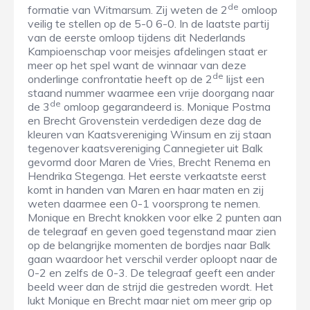
de
formatie van Witmarsum. Zij weten de 2
omloop
veilig te stellen op de 5-0 6-0. In de laatste partij
van de eerste omloop tijdens dit Nederlands
Kampioenschap voor meisjes afdelingen staat er
meer op het spel want de winnaar van deze
de
onderlinge confrontatie heeft op de 2
lijst een
staand nummer waarmee een vrije doorgang naar
de
de 3
omloop gegarandeerd is. Monique Postma
en Brecht Grovenstein verdedigen deze dag de
kleuren van Kaatsvereniging Winsum en zij staan
tegenover kaatsvereniging Cannegieter uit Balk
gevormd door Maren de Vries, Brecht Renema en
Hendrika Stegenga. Het eerste verkaatste eerst
komt in handen van Maren en haar maten en zij
weten daarmee een 0-1 voorsprong te nemen.
Monique en Brecht knokken voor elke 2 punten aan
de telegraaf en geven goed tegenstand maar zien
op de belangrijke momenten de bordjes naar Balk
gaan waardoor het verschil verder oploopt naar de
0-2 en zelfs de 0-3. De telegraaf geeft een ander
beeld weer dan de strijd die gestreden wordt. Het
lukt Monique en Brecht maar niet om meer grip op