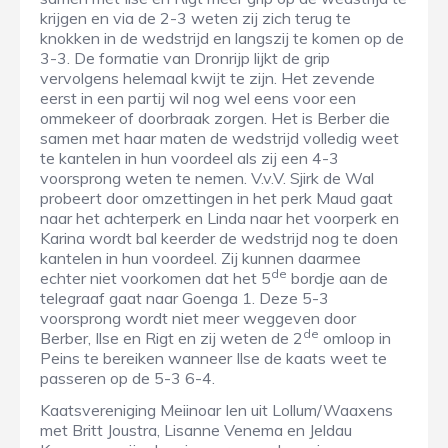
krijgen en via de 2-3 weten zij zich terug te
knokken in de wedstrijd en langszij te komen op de
3-3. De formatie van Dronrijp lijkt de grip
vervolgens helemaal kwijt te zijn. Het zevende
eerst in een partij wil nog wel eens voor een
ommekeer of doorbraak zorgen. Het is Berber die
samen met haar maten de wedstrijd volledig weet
te kantelen in hun voordeel als zij een 4-3
voorsprong weten te nemen. V.v.V. Sjirk de Wal
probeert door omzettingen in het perk Maud gaat
naar het achterperk en Linda naar het voorperk en
Karina wordt bal keerder de wedstrijd nog te doen
kantelen in hun voordeel. Zij kunnen daarmee
de
echter niet voorkomen dat het 5
bordje aan de
telegraaf gaat naar Goenga 1. Deze 5-3
voorsprong wordt niet meer weggeven door
de
Berber, Ilse en Rigt en zij weten de 2
omloop in
Peins te bereiken wanneer Ilse de kaats weet te
passeren op de 5-3 6-4.
Kaatsvereniging Meiinoar Ien uit Lollum/Waaxens
met Britt Joustra, Lisanne Venema en Jeldau