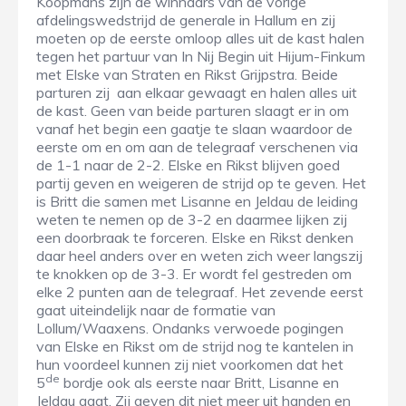
Koopmans zijn de winnaars van de vorige
afdelingswedstrijd de generale in Hallum en zij
moeten op de eerste omloop alles uit de kast halen
tegen het partuur van In Nij Begin uit Hijum-Finkum
met Elske van Straten en Rikst Grijpstra. Beide
parturen zij aan elkaar gewaagt en halen alles uit
de kast. Geen van beide parturen slaagt er in om
vanaf het begin een gaatje te slaan waardoor de
eerste om en om aan de telegraaf verschenen via
de 1-1 naar de 2-2. Elske en Rikst blijven goed
partij geven en weigeren de strijd op te geven. Het
is Britt die samen met Lisanne en Jeldau de leiding
weten te nemen op de 3-2 en daarmee lijken zij
een doorbraak te forceren. Elske en Rikst denken
daar heel anders over en weten zich weer langszij
te knokken op de 3-3. Er wordt fel gestreden om
elke 2 punten aan de telegraaf. Het zevende eerst
gaat uiteindelijk naar de formatie van
Lollum/Waaxens. Ondanks verwoede pogingen
van Elske en Rikst om de strijd nog te kantelen in
hun voordeel kunnen zij niet voorkomen dat het
de
5
bordje ook als eerste naar Britt, Lisanne en
Jeldau gaat. Zij geven dit niet meer uit handen en