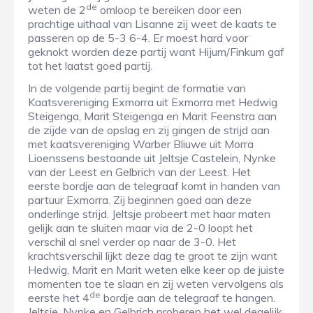
de
weten de 2
omloop te bereiken door een
prachtige uithaal van Lisanne zij weet de kaats te
passeren op de 5-3 6-4. Er moest hard voor
geknokt worden deze partij want Hijum/Finkum gaf
tot het laatst goed partij.
In de volgende partij begint de formatie van
Kaatsvereniging Exmorra uit Exmorra met Hedwig
Steigenga, Marit Steigenga en Marit Feenstra aan
de zijde van de opslag en zij gingen de strijd aan
met kaatsvereniging Warber Bliuwe uit Morra
Lioenssens bestaande uit Jeltsje Castelein, Nynke
van der Leest en Gelbrich van der Leest. Het
eerste bordje aan de telegraaf komt in handen van
partuur Exmorra. Zij beginnen goed aan deze
onderlinge strijd. Jeltsje probeert met haar maten
gelijk aan te sluiten maar via de 2-0 loopt het
verschil al snel verder op naar de 3-0. Het
krachtsverschil lijkt deze dag te groot te zijn want
Hedwig, Marit en Marit weten elke keer op de juiste
momenten toe te slaan en zij weten vervolgens als
de
eerste het 4
bordje aan de telegraaf te hangen.
Jeltsje, Nynke en Gelbrich proberen het wel degelijk