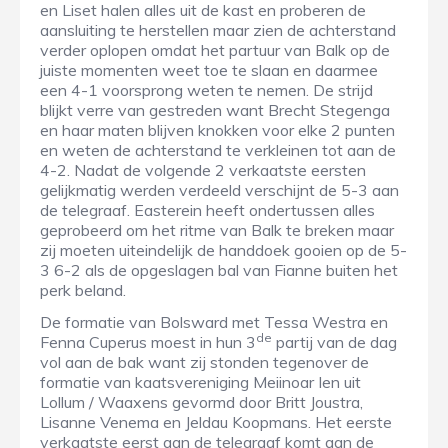
en Liset halen alles uit de kast en proberen de
aansluiting te herstellen maar zien de achterstand
verder oplopen omdat het partuur van Balk op de
juiste momenten weet toe te slaan en daarmee
een 4-1 voorsprong weten te nemen. De strijd
blijkt verre van gestreden want Brecht Stegenga
en haar maten blijven knokken voor elke 2 punten
en weten de achterstand te verkleinen tot aan de
4-2. Nadat de volgende 2 verkaatste eersten
gelijkmatig werden verdeeld verschijnt de 5-3 aan
de telegraaf. Easterein heeft ondertussen alles
geprobeerd om het ritme van Balk te breken maar
zij moeten uiteindelijk de handdoek gooien op de 5-
3 6-2 als de opgeslagen bal van Fianne buiten het
perk beland.
De formatie van Bolsward met Tessa Westra en
de
Fenna Cuperus moest in hun 3
partij van de dag
vol aan de bak want zij stonden tegenover de
formatie van kaatsvereniging Meiinoar Ien uit
Lollum / Waaxens gevormd door Britt Joustra,
Lisanne Venema en Jeldau Koopmans. Het eerste
verkaatste eerst aan de telegraaf komt aan de