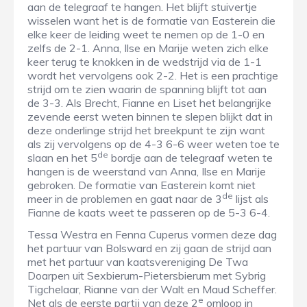
aan de telegraaf te hangen. Het blijft stuivertje
wisselen want het is de formatie van Easterein die
elke keer de leiding weet te nemen op de 1-0 en
zelfs de 2-1. Anna, Ilse en Marije weten zich elke
keer terug te knokken in de wedstrijd via de 1-1
wordt het vervolgens ook 2-2. Het is een prachtige
strijd om te zien waarin de spanning blijft tot aan
de 3-3. Als Brecht, Fianne en Liset het belangrijke
zevende eerst weten binnen te slepen blijkt dat in
deze onderlinge strijd het breekpunt te zijn want
als zij vervolgens op de 4-3 6-6 weer weten toe te
de
slaan en het 5
bordje aan de telegraaf weten te
hangen is de weerstand van Anna, Ilse en Marije
gebroken. De formatie van Easterein komt niet
de
meer in de problemen en gaat naar de 3
lijst als
Fianne de kaats weet te passeren op de 5-3 6-4.
Tessa Westra en Fenna Cuperus vormen deze dag
het partuur van Bolsward en zij gaan de strijd aan
met het partuur van kaatsvereniging De Twa
Doarpen uit Sexbierum-Pietersbierum met Sybrig
Tigchelaar, Rianne van der Walt en Maud Scheffer.
e
Net als de eerste partij van deze 2
omloop in