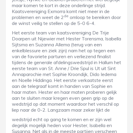
maar komen te kort in deze onderlinge strijd.
Kaatsvereniging Exmorra komt niet meer in de
de
problemen en weet de 2
omloop te bereiken door
de winst veilig te stellen op de 5-0 6-4.
Het eerste team van kaatsvereniging De Trije
Doarpen uit Nijewier met Hester Torensma, Isabella
Sijtsma en Suzanna Allema (terug van een
enkelblessure en ziek zijn) nam het op tegen een
van de favoriete parturen en verliezend finalist
tijdens de generale afdelingswedstrijd in Hallum het
eerste team van St. Anne / Drie Spul is Ut uit Sint
Annaparochie met Sophie Kroondijk, Dido Iedema
en Noelle Hiddinga. Het eerste verkaatste eerst
aan de telegraaf komt in handen van Sophie en
haar maten. Hester en haar maten proberen gelijk
aan te sluiten maar kregen even geen grip op de
wedstrijd op dat moment waardoor het verschil op
liep naar de 0-2. Langzaam maar zeker lijkt de
wedstrijd echt op gang te komen en er zijn wel
degelijk mogelijk heden voor Hester, Isabella en
Susanna. Net als in de meeste partijen verscheen