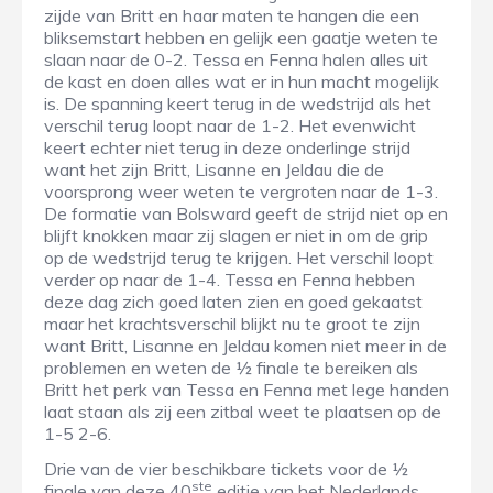
zijde van Britt en haar maten te hangen die een
bliksemstart hebben en gelijk een gaatje weten te
slaan naar de 0-2. Tessa en Fenna halen alles uit
de kast en doen alles wat er in hun macht mogelijk
is. De spanning keert terug in de wedstrijd als het
verschil terug loopt naar de 1-2. Het evenwicht
keert echter niet terug in deze onderlinge strijd
want het zijn Britt, Lisanne en Jeldau die de
voorsprong weer weten te vergroten naar de 1-3.
De formatie van Bolsward geeft de strijd niet op en
blijft knokken maar zij slagen er niet in om de grip
op de wedstrijd terug te krijgen. Het verschil loopt
verder op naar de 1-4. Tessa en Fenna hebben
deze dag zich goed laten zien en goed gekaatst
maar het krachtsverschil blijkt nu te groot te zijn
want Britt, Lisanne en Jeldau komen niet meer in de
problemen en weten de ½ finale te bereiken als
Britt het perk van Tessa en Fenna met lege handen
laat staan als zij een zitbal weet te plaatsen op de
1-5 2-6.
Drie van de vier beschikbare tickets voor de ½
ste
finale van deze 40
editie van het Nederlands