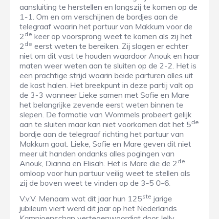
aansluiting te herstellen en langszij te komen op de
1-1. Om en om verschijnen de bordjes aan de
telegraaf waarin het partuur van Makkum voor de
de
2
keer op voorsprong weet te komen als zij het
de
2
eerst weten te bereiken. Zij slagen er echter
niet om dit vast te houden waardoor Anouk en haar
maten weer weten aan te sluiten op de 2-2. Het is
een prachtige strijd waarin beide parturen alles uit
de kast halen. Het breekpunt in deze partij valt op
de 3-3 wanneer Lieke samen met Sofie en Mare
het belangrijke zevende eerst weten binnen te
slepen. De formatie van Wommels probeert gelijk
de
aan te sluiten maar kan niet voorkomen dat het 5
bordje aan de telegraaf richting het partuur van
Makkum gaat. Lieke, Sofie en Mare geven dit niet
meer uit handen ondanks alles pogingen van
de
Anouk, Dianna en Elisah. Het is Mare die de 2
omloop voor hun partuur veilig weet te stellen als
zij de boven weet te vinden op de 3-5 0-6.
ste
V.v.V. Menaam wat dit jaar hun 125
jarige
jubileum viert werd dit jaar op het Nederlands
Kampioenschap vertegenwoordigt door Jelly