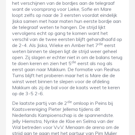
het verschijnen van de bordjes aan de telegraaf
want de voorsprong voor Lieke, Sofie en Mare
loopt zelfs op naar de 3 eersten voordat eindelijk
Jiska samen met haar maten hun eerste bordje aan
de telegraaf weten te hangen. De strijd lijkt
vervolgens echt op gang te komen want het
verschil van de twee eersten blijft gehandhaafd op
de
de 2-4. Als Jiska, Wieke en Amber het 7
eerst
weten binnen te slepen ligt de strijd weer geheel
open. Zij slagen er echter niet in om de balans terug
de
te doen keren en zien het 5
eerst als nog als
eerst gaan naar Makkum. De formatie van Reahus
Turns blijft het proberen maar het is Mare die de
winst weet binnen te slepen voor de afdeling
Makkum als zij de bal voor de kaats weet te keren
op de 3-5 2-6.
de
De laatste partij van de 2
omloop in Peins bij
Kaatsvereniging Pieter Jellema tijdens dit
Nederlands Kampioenschap is de spannendste.
Jelly Hiemstra, Nynke de Kloe en Selma van der
Wal betreden voor V.v.V. Menaam de arena om de
strijd aan te gaan met het partuur van Pim Mulier