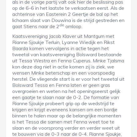
als in de vorige partij valt ook hier de beslissing pas
op de 6-6 in het laatste te verkaatsen eerst. Als de
achterinse van Easterein 2 Geertje de bal op het
lichaam slaat van Douwina is de strijd gestreden en
de
gaat Stiens naar de 2
omloop.
Kaatsvereniging Jacob Klaver uit Mantgum met
Rianne Sjoukje Terluin, Lyanne Wiedijk en Rikst
Baarda komen vervolgens in actie tegen het
tweetal van kaatsvereniging Bolsward bestaande
uit Tessa Westra en Fenna Cuperus. Minke Tjalsma
kon deze dag niet in actie komen zij is ziek, we
wensen Minke beterschap en een voorspoedig
herstel. De vliegende start is er voor het tweetal uit
Bolsward Tessa en Fenna laten er geen gras
overgroeien en weten na het openingseerst gelijk
een gaatje te slaan naar de 0-2. De formatie van
Rianne Sjoukje probeert grip op de wedstrijd te
krijgen en krijgt eveneens kansen om een bordje
binnen te halen maar op de belangrijke momenten
is het Tessa die samen met Fenna weet toe te
slaan en de voorsprong verder en verder weet uit
te bouwen via de 0-3 naar de 0-4. Rianne Sjoukje,