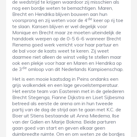
de wedstrijd te krijgen waardoor zij misschien als
nog een bordje weten te bemachtigen. Maren,
Brecht en Hendrika blijven bouwen aan hun
de
voorsprong en zij weten voor de 4
keer op rij toe
te slaan. Kansen blijven er wel degelijk voor
Monique en Brecht maar ze moeten uiteindelijk de
handdoek werpen op de 0-5 6-6 wanneer Brecht
Renema goed werk verricht voor haar partuur en
de bal voor de kaats weet te keren. Zij weet
daarmee niet alleen de winst veilig te stellen maar
ook een plekje voor haar en Maren en Hendrika op
de
de 3
omloop van dit Nederlands Kampioenschap.
Het is een mooie kaatsdag in Peins ondanks een
grijs wolkendek en een lage gevoelstemperatuur.
Het eerste team van Easterein met in de gelederen
Brecht Stegenga, Fianne Dijkstra en Liset Sijbesma
betreed als eerste de arena om in hun tweede
partij van de dag de strijd aan te gaan met K.C. de
Boer uit Stiens bestaande uit Anna Miedema, Ilse
van der Galien en Marije Bokma. Beide parturen
gaan goed van start en geven elkaar geen
duimbreedte ruimte. Om en om weten ze de bordjes