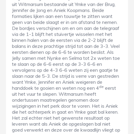
uit Witmarsum bestaande uit Ymke van der Brug,
Jennifer de Jong en Aniek Koopmans. Beide
formaties lijken aan een touwtje te zitten want
geen van beide slaagt er in om afstand te nemen.
De bordjes verschijnen om en om aan de telegraaf
via de 1-1 blijft het stuivertje wisselen met het
binnen halen van de eersten via de 2-2 blijft de
balans in deze prachtige strijd tot aan de 3-3. Veel
eersten dienen op de 6-6 te worden beslist. Als
Jelly samen met Nynke en Selma tot 2x weten toe
te slaan op de 6-6 eerst op de 3-3 6-6 en
vervolgens op de 4-3 6-6 weten zij een gaatje te
slaan naar de 5-3. De strijd is verre van gestreden
want Ymke, Jennifer en Aniek weigeren de
de
handdoek te gooien en weten nog een 4
eerst
uit het vuur te slepen. Witmarsum heeft
ondertussen maatregelen genomen door
wijzigingen in het perk door te voren. Het is Aniek
die het achterperk in gaat en Ymke gaat bal keren.
Het zal echter niet het gewenste resultaat op
leveren want als Aniek de opgeslagen bal niet
goed verwerkt en deze over de kwaadlijn vliegt op