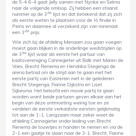
de 5-4 6-4 gaat Jelly samen met Nynke en Selma
naar de volgende omloop. Zij hebben een staand
de
nummer op de 3
lijst en dat betekend dat zij zich
als eerste weten te plaatsen voor de ½ finale in
Peins en daarmee al verzekerd zijn van minimaal
de
een 3
prijs.
Wie zich bij de afdeling Menaam zou gaan voegen
moest gaan blijken in de onderlinge wedstrijden op
de
de 3
lijst waar als eerste het partuur van
kaatsvereniging Cannegieter uit Balk met Maren de
Vries, Brecht Renema en Hendrika Stegenga de
arena betrad om de strijd aan te gaan met het
eerste partij van Easterein met in de gelederen
Brecht Stegenga, Fianne Dijkstra en Liset
Sijbesma. Het beloofd een mooie partij te gaan
worden want beide parturen geven elkaar aan het
begin van deze ontmoeting weinig toe en ze
verdelen de eerste verkaatste eersten gelijkmatig
tot aan de 1-1. Langzaam maar zeker weet de
afdeling Cannegieter onder leiding van Brecht
Renema de touwtjes in handen te nemen en via de
2-1 een gaatje te slaan naar de 3-1. Brecht, Fianne