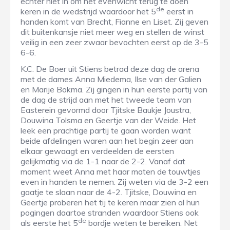
echter niet in om het evenwicht terug te doen
de
keren in de wedstrijd waardoor het 5
eerst in
handen komt van Brecht, Fianne en Liset. Zij geven
dit buitenkansje niet meer weg en stellen de winst
veilig in een zeer zwaar bevochten eerst op de 3-5
6-6.
K.C. De Boer uit Stiens betrad deze dag de arena
met de dames Anna Miedema, Ilse van der Galien
en Marije Bokma. Zij gingen in hun eerste partij van
de dag de strijd aan met het tweede team van
Easterein gevormd door Tjitske Baukje Joustra,
Douwina Tolsma en Geertje van der Weide. Het
leek een prachtige partij te gaan worden want
beide afdelingen waren aan het begin zeer aan
elkaar gewaagt en verdeelden de eersten
gelijkmatig via de 1-1 naar de 2-2. Vanaf dat
moment weet Anna met haar maten de touwtjes
even in handen te nemen. Zij weten via de 3-2 een
gaatje te slaan naar de 4-2. Tjitske, Douwina en
Geertje proberen het tij te keren maar zien al hun
pogingen daartoe stranden waardoor Stiens ook
de
als eerste het 5
bordje weten te bereiken. Net