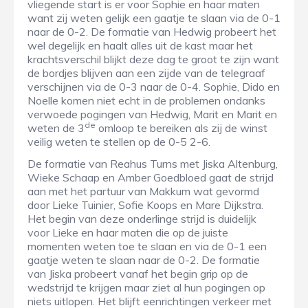
vliegende start is er voor Sophie en haar maten
want zij weten gelijk een gaatje te slaan via de 0-1
naar de 0-2. De formatie van Hedwig probeert het
wel degelijk en haalt alles uit de kast maar het
krachtsverschil blijkt deze dag te groot te zijn want
de bordjes blijven aan een zijde van de telegraaf
verschijnen via de 0-3 naar de 0-4. Sophie, Dido en
Noelle komen niet echt in de problemen ondanks
verwoede pogingen van Hedwig, Marit en Marit en
de
weten de 3
omloop te bereiken als zij de winst
veilig weten te stellen op de 0-5 2-6.
De formatie van Reahus Turns met Jiska Altenburg,
Wieke Schaap en Amber Goedbloed gaat de strijd
aan met het partuur van Makkum wat gevormd
door Lieke Tuinier, Sofie Koops en Mare Dijkstra.
Het begin van deze onderlinge strijd is duidelijk
voor Lieke en haar maten die op de juiste
momenten weten toe te slaan en via de 0-1 een
gaatje weten te slaan naar de 0-2. De formatie
van Jiska probeert vanaf het begin grip op de
wedstrijd te krijgen maar ziet al hun pogingen op
niets uitlopen. Het blijft eenrichtingen verkeer met