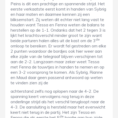
Peins is dit een prachtige en spannende strijd. Het
eerste verkaatste eerst komt in handen van Sybrig
en haar maten en daarmee kennen zij een
bliksemstart. Zij weten dit echter niet lang vast te
houden want Tessa en Fenna weten de balans te
herstellen op de 1-1. Ondanks dat het 2 tegen 3 is
lijkt het krachtsverschil minder groot te zijn want
de
beide parturen halen alles uit de kast om de 3
omloop te bereiken. Er wordt fel gestreden om elke
2 punten waardoor de bordjes ook hier weer aan
elke zijde van de telegraaf blijven verschijnen tot
aan de 2-2. Langzaam maar zeker weet Tessa
met Fenna de touwtjes in handen te nemen en op
een 3-2 voorsprong te komen. Als Sybrig, Rianne
en Maud daar geen passend antwoord op weten
te vinden zien zij de
achterstand zelfs nog oplopen naar de 4-2. De
spanning keert vervolgens nog terug in deze
onderlinge strijd als het verschil terugloopt naar de
4-3. De aansluiting is hersteld maar het evenwicht
keert niet terug in de partij. Het zijn Tessa en
de
Fenna die als eerste het 5
bordje aan hun zijde