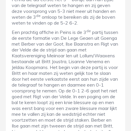
van de telegraaf weten te hangen en zij geven
deze voorsprong van 5-3 niet meer uit handen en
de
weten de 3
omloop te bereiken als zij de boven
weten te vinden op de 5-2 6-2.
de
Een prachtig affiche in Peins is de 3
partij tussen
de eerste formatie van De Lege Geaen uit Goenga
met Berber van der Goot, Ilse Baanstra en Rigt van
der Velde die de strijd aan gaan met
Kaatsvereniging Meiinoar Ien uit Lollum/Waaxens
bestaande uit Britt Joustra, Lisanne Venema en
Jeldau Koopmans. Het begin van deze partij is voor
Britt en haar maten zij weten gelijk toe te slaan
door het eerste verkaatste eerst aan hun zijde van
de telegraaf te hangen en daarmee een 0-1
voorsprong te nemen. Op de 0-1 2-6 gaat het niet
goed met Rigt van der Velde. In een poging om de
bal te keren loopt zij een knie blessure op en men
was eerst bang voor een zware blessure maar lijkt
mee te vallen zij kan de wedstrijd echter niet
voortzetten en moet de strijd staken. Berber en
Ilse gaan met zijn tweeen de strijd aan met Britt,