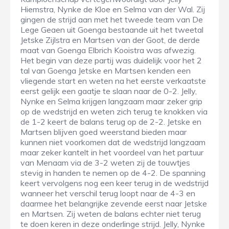
Hiemstra, Nynke de Kloe en Selma van der Wal. Zij
gingen de strijd aan met het tweede team van De
Lege Geaen uit Goenga bestaande uit het tweetal
Jetske Zijlstra en Martsen van der Goot, de derde
maat van Goenga Elbrich Kooistra was afwezig.
Het begin van deze partij was duidelijk voor het 2
tal van Goenga Jetske en Martsen kenden een
vliegende start en weten na het eerste verkaatste
eerst gelijk een gaatje te slaan naar de 0-2. Jelly,
Nynke en Selma krijgen langzaam maar zeker grip
op de wedstrijd en weten zich terug te knokken via
de 1-2 keert de balans terug op de 2-2. Jetske en
Martsen blijven goed weerstand bieden maar
kunnen niet voorkomen dat de wedstrijd langzaam
maar zeker kantelt in het voordeel van het partuur
van Menaam via de 3-2 weten zij de touwtjes
stevig in handen te nemen op de 4-2. De spanning
keert vervolgens nog een keer terug in de wedstrijd
wanneer het verschil terug loopt naar de 4-3 en
daarmee het belangrijke zevende eerst naar Jetske
en Martsen. Zij weten de balans echter niet terug
te doen keren in deze onderlinge strijd. Jelly, Nynke