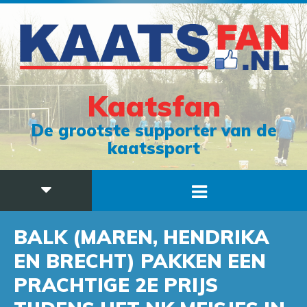
Kaatsfan
De grootste supporter van de
kaatssport
BALK (MAREN, HENDRIKA
EN BRECHT) PAKKEN EEN
PRACHTIGE 2E PRIJS