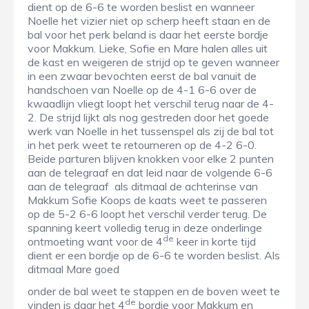
dient op de 6-6 te worden beslist en wanneer
Noelle het vizier niet op scherp heeft staan en de
bal voor het perk beland is daar het eerste bordje
voor Makkum. Lieke, Sofie en Mare halen alles uit
de kast en weigeren de strijd op te geven wanneer
in een zwaar bevochten eerst de bal vanuit de
handschoen van Noelle op de 4-1 6-6 over de
kwaadlijn vliegt loopt het verschil terug naar de 4-
2. De strijd lijkt als nog gestreden door het goede
werk van Noelle in het tussenspel als zij de bal tot
in het perk weet te retourneren op de 4-2 6-0.
Beide parturen blijven knokken voor elke 2 punten
aan de telegraaf en dat leid naar de volgende 6-6
aan de telegraaf als ditmaal de achterinse van
Makkum Sofie Koops de kaats weet te passeren
op de 5-2 6-6 loopt het verschil verder terug. De
spanning keert volledig terug in deze onderlinge
de
ontmoeting want voor de 4
keer in korte tijd
dient er een bordje op de 6-6 te worden beslist. Als
ditmaal Mare goed
onder de bal weet te stappen en de boven weet te
de
vinden is daar het 4
bordje voor Makkum en