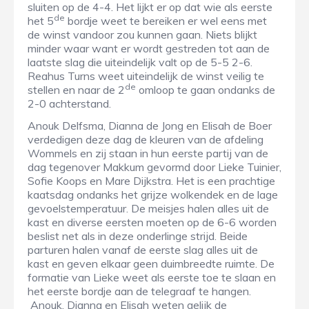
sluiten op de 4-4. Het lijkt er op dat wie als eerste
de
het 5
bordje weet te bereiken er wel eens met
de winst vandoor zou kunnen gaan. Niets blijkt
minder waar want er wordt gestreden tot aan de
laatste slag die uiteindelijk valt op de 5-5 2-6.
Reahus Turns weet uiteindelijk de winst veilig te
de
stellen en naar de 2
omloop te gaan ondanks de
2-0 achterstand.
Anouk Delfsma, Dianna de Jong en Elisah de Boer
verdedigen deze dag de kleuren van de afdeling
Wommels en zij staan in hun eerste partij van de
dag tegenover Makkum gevormd door Lieke Tuinier,
Sofie Koops en Mare Dijkstra. Het is een prachtige
kaatsdag ondanks het grijze wolkendek en de lage
gevoelstemperatuur. De meisjes halen alles uit de
kast en diverse eersten moeten op de 6-6 worden
beslist net als in deze onderlinge strijd. Beide
parturen halen vanaf de eerste slag alles uit de
kast en geven elkaar geen duimbreedte ruimte. De
formatie van Lieke weet als eerste toe te slaan en
het eerste bordje aan de telegraaf te hangen.
Anouk, Dianna en Elisah weten gelijk de