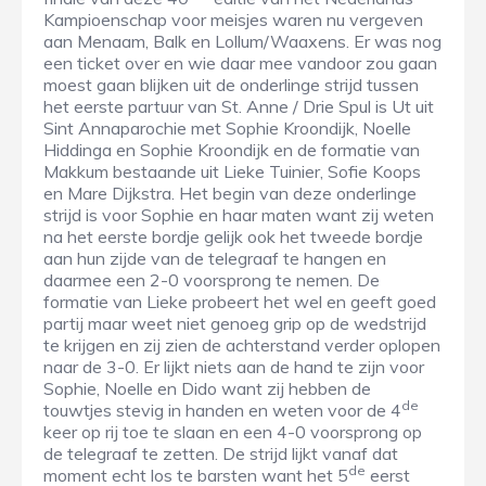
Kampioenschap voor meisjes waren nu vergeven
aan Menaam, Balk en Lollum/Waaxens. Er was nog
een ticket over en wie daar mee vandoor zou gaan
moest gaan blijken uit de onderlinge strijd tussen
het eerste partuur van St. Anne / Drie Spul is Ut uit
Sint Annaparochie met Sophie Kroondijk, Noelle
Hiddinga en Sophie Kroondijk en de formatie van
Makkum bestaande uit Lieke Tuinier, Sofie Koops
en Mare Dijkstra. Het begin van deze onderlinge
strijd is voor Sophie en haar maten want zij weten
na het eerste bordje gelijk ook het tweede bordje
aan hun zijde van de telegraaf te hangen en
daarmee een 2-0 voorsprong te nemen. De
formatie van Lieke probeert het wel en geeft goed
partij maar weet niet genoeg grip op de wedstrijd
te krijgen en zij zien de achterstand verder oplopen
naar de 3-0. Er lijkt niets aan de hand te zijn voor
Sophie, Noelle en Dido want zij hebben de
de
touwtjes stevig in handen en weten voor de 4
keer op rij toe te slaan en een 4-0 voorsprong op
de telegraaf te zetten. De strijd lijkt vanaf dat
de
moment echt los te barsten want het 5
eerst