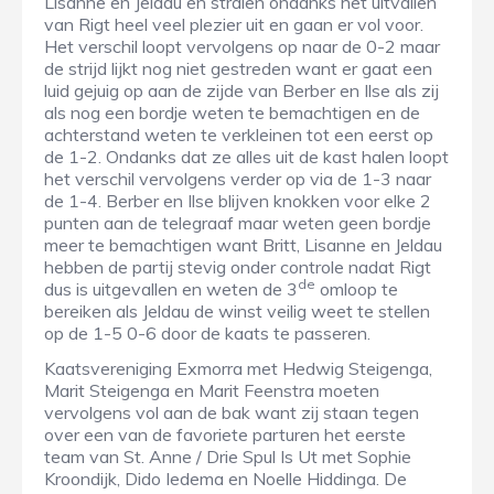
Lisanne en Jeldau en stralen ondanks het uitvallen
van Rigt heel veel plezier uit en gaan er vol voor.
Het verschil loopt vervolgens op naar de 0-2 maar
de strijd lijkt nog niet gestreden want er gaat een
luid gejuig op aan de zijde van Berber en Ilse als zij
als nog een bordje weten te bemachtigen en de
achterstand weten te verkleinen tot een eerst op
de 1-2. Ondanks dat ze alles uit de kast halen loopt
het verschil vervolgens verder op via de 1-3 naar
de 1-4. Berber en Ilse blijven knokken voor elke 2
punten aan de telegraaf maar weten geen bordje
meer te bemachtigen want Britt, Lisanne en Jeldau
hebben de partij stevig onder controle nadat Rigt
de
dus is uitgevallen en weten de 3
omloop te
bereiken als Jeldau de winst veilig weet te stellen
op de 1-5 0-6 door de kaats te passeren.
Kaatsvereniging Exmorra met Hedwig Steigenga,
Marit Steigenga en Marit Feenstra moeten
vervolgens vol aan de bak want zij staan tegen
over een van de favoriete parturen het eerste
team van St. Anne / Drie Spul Is Ut met Sophie
Kroondijk, Dido Iedema en Noelle Hiddinga. De