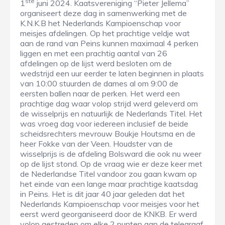
ste
1
juni 2024. Kaatsvereniging “Pieter Jellema”
organiseert deze dag in samenwerking met de
K.N.K.B het Nederlands Kampioenschap voor
meisjes afdelingen. Op het prachtige veldje wat
aan de rand van Peins kunnen maximaal 4 perken
liggen en met een prachtig aantal van 26
afdelingen op de lijst werd besloten om de
wedstrijd een uur eerder te laten beginnen in plaats
van 10:00 stuurden de dames al om 9:00 de
eersten ballen naar de perken. Het werd een
prachtige dag waar volop strijd werd geleverd om
de wisselprijs en natuurlijk de Nederlands Titel. Het
was vroeg dag voor iedereen inclusief de beide
scheidsrechters mevrouw Boukje Houtsma en de
heer Fokke van der Veen. Houdster van de
wisselprijs is de afdeling Bolsward die ook nu weer
op de lijst stond. Op de vraag wie er deze keer met
de Nederlandse Titel vandoor zou gaan kwam op
het einde van een lange maar prachtige kaatsdag
in Peins. Het is dit jaar 40 jaar geleden dat het
Nederlands Kampioenschap voor meisjes voor het
eerst werd georganiseerd door de KNKB. Er werd
volop gestreden om elke 2 punten aan de telegraaf