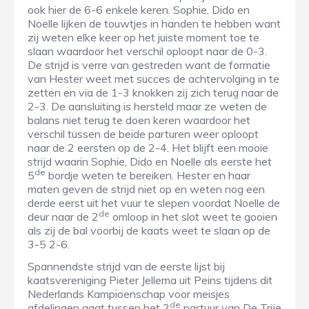
ook hier de 6-6 enkele keren. Sophie, Dido en
Noelle lijken de touwtjes in handen te hebben want
zij weten elke keer op het juiste moment toe te
slaan waardoor het verschil oploopt naar de 0-3.
De strijd is verre van gestreden want de formatie
van Hester weet met succes de achtervolging in te
zetten en via de 1-3 knokken zij zich terug naar de
2-3. De aansluiting is hersteld maar ze weten de
balans niet terug te doen keren waardoor het
verschil tussen de beide parturen weer oploopt
naar de 2 eersten op de 2-4. Het blijft een mooie
strijd waarin Sophie, Dido en Noelle als eerste het
de
5
bordje weten te bereiken. Hester en haar
maten geven de strijd niet op en weten nog een
derde eerst uit het vuur te slepen voordat Noelle de
de
deur naar de 2
omloop in het slot weet te gooien
als zij de bal voorbij de kaats weet te slaan op de
3-5 2-6.
Spannendste strijd van de eerste lijst bij
kaatsvereniging Pieter Jellema uit Peins tijdens dit
Nederlands Kampioenschap voor meisjes
de
afdelingen gaat tussen het 2
partuur van De Trije