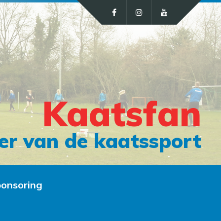
Kaatsfan
er van de kaatssport
onsoring