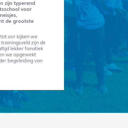
n zijn typerend
tsschool voor
meisjes,
ht de grootste
 tot oor kijken we
 trainingsveld zijn de
ijd lekker fanatiek
eren we opgewekt
nder begeleiding van