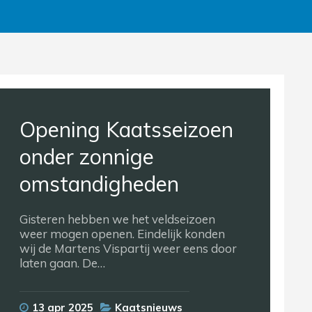
Wybrig, Rixt en Foke-
Jil pakken de 3e prijs
op de dames PC
Wybrig, Rixt en Foke-Jil pakken een
mooie 3e prijs op de Dames PC 4
Damesparturen hebben gisteren
gestreden op de…
22 aug 2024
Kaatsnieuws