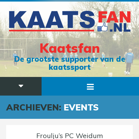
Kaatsfan
De grootste supporter van de
kaatssport
ARCHIEVEN:
EVENTS
Froulju’s PC Weidum