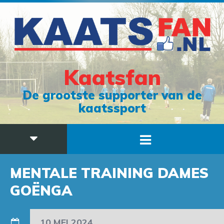
Kaatsfan
De grootste supporter van de
kaatssport
MENTALE TRAINING DAMES
GOËNGA
10 MEI 2024