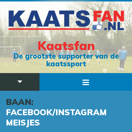
Kaatsfan
De grootste supporter van de
kaatssport
BAAN:
FACEBOOK/INSTAGRAM
MEISJES