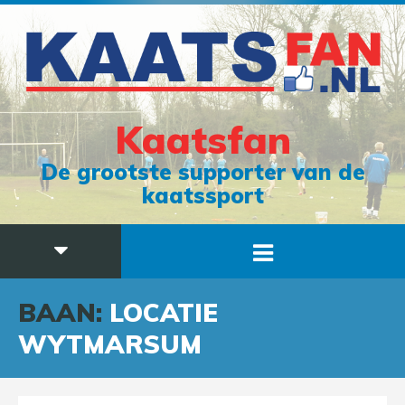
Kaatsfan
De grootste supporter van de
kaatssport
BAAN:
LOCATIE
WYTMARSUM