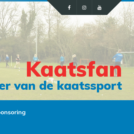
Kaatsfan
er van de kaatssport
onsoring