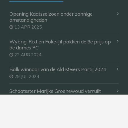
Opening Kaatsseizoen onder zonnige
omstandigheden
13 APR 2025
Wybrig, Rixt en Foke-Jil pakken de 3e prijs op
de dames PC
22 AUG 2024
Balk winnaar van de Ald Meiers Partij 2024
29 JUL 2024
Schaatsster Marijke Groenewoud verruilt
schaatsen voor kaatsen in de zomermaanden
22 JUN 2024