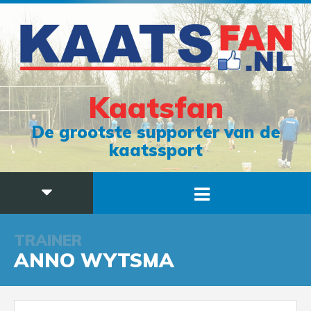
Kaatsfan
De grootste supporter van de
kaatssport
TRAINER
ANNO WYTSMA