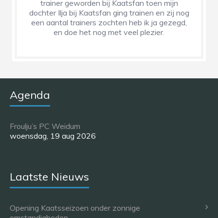
trainer geworden bij Kaatsfan toen mijn
dochter Ilja bij Kaatsfan ging trainen en zij nog
een aantal trainers zochten heb ik ja gezegd,
en doe het nog met veel plezier.
Agenda
Froulju’s PC Weidum
woensdag, 19 aug 2026
Laatste Nieuws
Opening Kaatsseizoen onder zonnige
omstandigheden