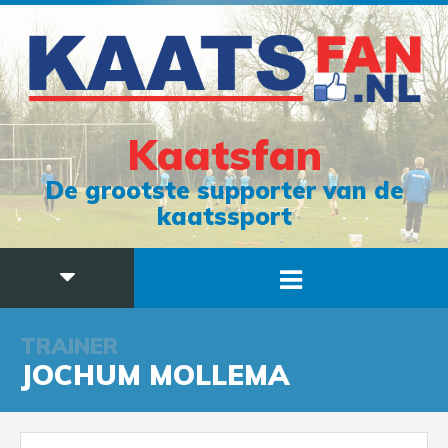
Kaatsfan
De grootste supporter van de
kaatssport
TRAINER
JOCHUM MOLLEMA