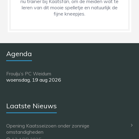
nu trainer bij Kaatsfan, om de meiden wat te
leren van dit mooie spelletje en natuurlijk de
fijne kneepjes.
Agenda
Froulju’s PC Weidum
woensdag, 19 aug 2026
Laatste Nieuws
Opening Kaatsseizoen onder zonnige
omstandigheden