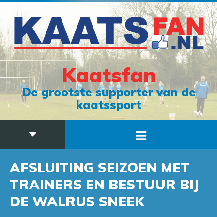
Kaatsfan
De grootste supporter van de
kaatssport
AFSLUITING SEIZOEN MET
TRAINERS EN BESTUUR BIJ
DE WALRUS SNEEK