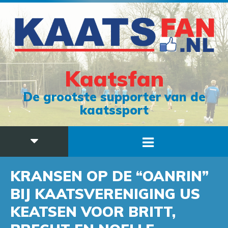
Kaatsfan
De grootste supporter van de
kaatssport
KRANSEN OP DE “OANRIN”
BIJ KAATSVERENIGING US
KEATSEN VOOR BRITT,