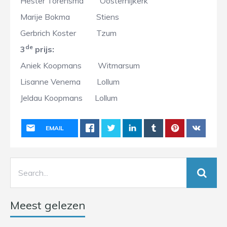
Hester Torensma Oosternijkerk
Marije Bokma Stiens
Gerbrich Koster Tzum
de
3
prijs:
Aniek Koopmans Witmarsum
Lisanne Venema Lollum
Jeldau Koopmans Lollum
EMAIL
Meest gelezen