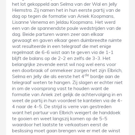
het lot gekoppeld aan Selma van der Wal en Jelly
Hiemstra. Zij namen het in hun eerste partij van de
dag op tegen de formatie van Aniek Koopmans,
Lisanne Venema en Jeldau Koopmans. Het werd
een van de spannendste poule wedstrijden van de
dag. Beide parturen waren zeer aan elkaar
gewaagt en gaven elkaar geen duimbreedte ruimte
wat resulteerde in een telegraaf die met enige
regelmaat de 6-6 wist aan te geven via de 1-1
blijft de balans op de 2-2 en zelfs de 3-3. Het
belangrijke zevende eerst wil nog wel eens voor
een doorbraak of ommekeer zorgen het zijn Elbrich,
de
Selma en Jelly die als eerste het 4
bordje aan de
telegraaf weten te hangen. Zij slagen er echter niet
in om de voorsprong vast te houden want de
formatie van Aniek zet gelijk de achtervolging in en
weet de partij in hun voordeel te kantelen via de 4-
4 naar de 4-5. De strijd is verre van gestreden
want het partuur van Elbrich weigert de handdoek
te gooien en weet langszij komen op de 5-5
waardoor het laatste te verkaatsen eerst de
beslissing moet gaan brengen wie er met de winst