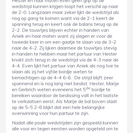
Hester en haar maten even geen grip op de
wedstrijd kunnen krijgen loopt het verschil op naar
de 2-0. Langzaam maar zeker lijkt de wedstrijd als
nog op gang te komen want via de 2-1 keert de
spanning terug en keert ook de balans terug op de
2-2. De touwtjes blijven echter in handen van
Aniek en haar maten want zij slagen er voor de
tweede keer in om een gaatje te slaan via de 3-2
naar de 4-2. Zij lijken daarmee de touwtjes stevig
in handen te hebben maar het partuur van Hester
knokt zich terug in de wedstrijd via de 4-3 naar de
4-4. Even lijkt het partuur van Aniek als nog toe te
slaan als zij het vijfde bordje weten te
bemachtigen op de 4-4 6-6. De strijd blijft zeer
spannend en is nog lang niet beslist. Hester, Marije
de
en Gerbrich weten eveneens het 5
bordje te
bereiken waardoor de beslissing valt in het laatste
te verkaatsen eerst. Als Marije de bal boven slaat
op de 5-5 2-6 blijkt dat een hele belangrijke
overwinning voor hun partuur te zijn.
Nadat alle poule wedstrijden zijn gespeeld kunnen
alle voor en tegen eersten worden opgeteld om te