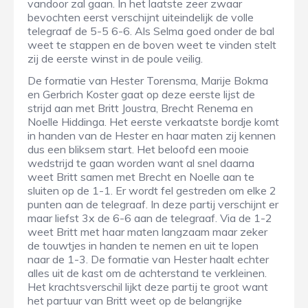
vandoor zal gaan. In het laatste zeer zwaar
bevochten eerst verschijnt uiteindelijk de volle
telegraaf de 5-5 6-6. Als Selma goed onder de bal
weet te stappen en de boven weet te vinden stelt
zij de eerste winst in de poule veilig.
De formatie van Hester Torensma, Marije Bokma
en Gerbrich Koster gaat op deze eerste lijst de
strijd aan met Britt Joustra, Brecht Renema en
Noelle Hiddinga. Het eerste verkaatste bordje komt
in handen van de Hester en haar maten zij kennen
dus een bliksem start. Het beloofd een mooie
wedstrijd te gaan worden want al snel daarna
weet Britt samen met Brecht en Noelle aan te
sluiten op de 1-1. Er wordt fel gestreden om elke 2
punten aan de telegraaf. In deze partij verschijnt er
maar liefst 3x de 6-6 aan de telegraaf. Via de 1-2
weet Britt met haar maten langzaam maar zeker
de touwtjes in handen te nemen en uit te lopen
naar de 1-3. De formatie van Hester haalt echter
alles uit de kast om de achterstand te verkleinen.
Het krachtsverschil lijkt deze partij te groot want
het partuur van Britt weet op de belangrijke