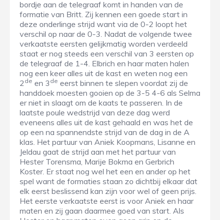
bordje aan de telegraaf komt in handen van de
formatie van Britt. Zij kennen een goede start in
deze onderlinge strijd want via de 0-2 loopt het
verschil op naar de 0-3. Nadat de volgende twee
verkaatste eersten gelijkmatig worden verdeeld
staat er nog steeds een verschil van 3 eersten op
de telegraaf de 1-4. Elbrich en haar maten halen
nog een keer alles uit de kast en weten nog een
de
de
2
en 3
eerst binnen te slepen voordat zij de
handdoek moesten gooien op de 3-5 4-6 als Selma
er niet in slaagt om de kaats te passeren. In de
laatste poule wedstrijd van deze dag werd
eveneens alles uit de kast gehaald en was het de
op een na spannendste strijd van de dag in de A
klas. Het partuur van Aniek Koopmans, Lisanne en
Jeldau gaat de strijd aan met het partuur van
Hester Torensma, Marije Bokma en Gerbrich
Koster. Er staat nog wel het een en ander op het
spel want de formaties staan zo dichtbij elkaar dat
elk eerst beslissend kan zijn voor wel of geen prijs.
Het eerste verkaatste eerst is voor Aniek en haar
maten en zij gaan daarmee goed van start. Als