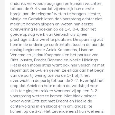
ondanks verwoede pogingen en kansen wachten
tot aan de 0-4 voordat zij eindelijk hun eerste
bordje aan de telegraaf weten te hangen. Hester,
Marije en Gerbrich laten de voorsprong echter niet
meer uit handen glippen en weten hun eerste
overwinning te boeken op de 1-5 0-6 door het
goede opslag werk van Gerbrich als zij een
prachtige zitbal weet te plaatsen. De spanning zat
hem in de onderlinge confrontatie tussen de aan de
opslag beginnende Aniek Koopmans, Lisanne
Venema en Jeldau Koopmans en het partuur van
Britt Joustra, Brecht Renema en Noelle Hiddinga.
Het is een mooie strijd want ook hier verschijnt met
regelmaat de 6-6 en geven ze elkaar aan het begin
van de partij weinig toe via de 1-1 blijft het
evenwicht in de partij tot aan de 2-2. Even lijkt het
erop dat Aniek en haar maten de wedstrijd naar
zich toe gingen trekken wanneer zij op een 3-2
voorsprong weten te komen. Niet bleek minder
waar want Britt zet met Brecht en Noelle de
achtervolging in en slaagt er in om langszij te
komen op de 3-3. Het zevende eerst kan wel eens