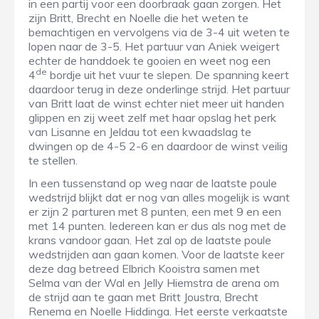
in een partij voor een doorbraak gaan zorgen. Het
zijn Britt, Brecht en Noelle die het weten te
bemachtigen en vervolgens via de 3-4 uit weten te
lopen naar de 3-5. Het partuur van Aniek weigert
echter de handdoek te gooien en weet nog een
de
4
bordje uit het vuur te slepen. De spanning keert
daardoor terug in deze onderlinge strijd. Het partuur
van Britt laat de winst echter niet meer uit handen
glippen en zij weet zelf met haar opslag het perk
van Lisanne en Jeldau tot een kwaadslag te
dwingen op de 4-5 2-6 en daardoor de winst veilig
te stellen.
In een tussenstand op weg naar de laatste poule
wedstrijd blijkt dat er nog van alles mogelijk is want
er zijn 2 parturen met 8 punten, een met 9 en een
met 14 punten. Iedereen kan er dus als nog met de
krans vandoor gaan. Het zal op de laatste poule
wedstrijden aan gaan komen. Voor de laatste keer
deze dag betreed Elbrich Kooistra samen met
Selma van der Wal en Jelly Hiemstra de arena om
de strijd aan te gaan met Britt Joustra, Brecht
Renema en Noelle Hiddinga. Het eerste verkaatste