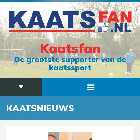
Kaatsfan
De grootste supporter van de
kaatssport
KAATSNIEUWS