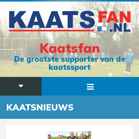
Kaatsfan
De grootste supporter van de
kaatssport
KAATSNIEUWS